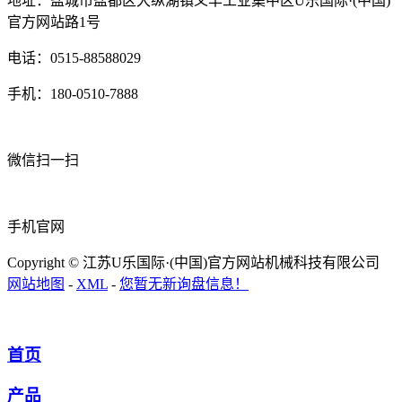
地址：盐城市盐都区大纵湖镇义丰工业集中区U乐国际·(中国)
官方网站路1号
电话：0515-88588029
手机：180-0510-7888
微信扫一扫
手机官网
Copyright © 江苏U乐国际·(中国)官方网站机械科技有限公司
网站地图
-
XML
-
您暂无新询盘信息！
首页
产品