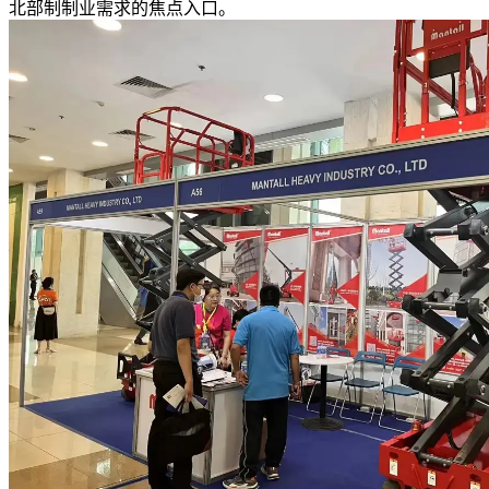
北部制制业需求的焦点入口。