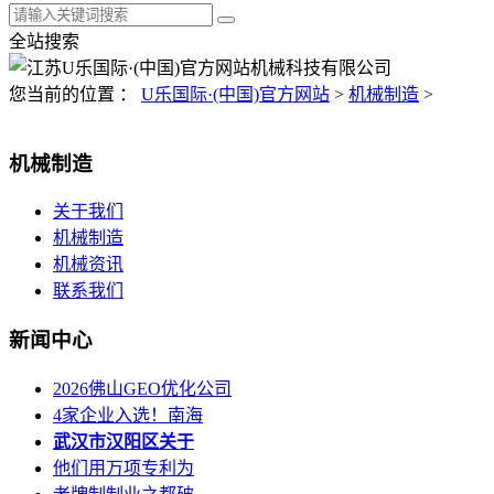
全站搜索
您当前的位置 ：
U乐国际·(中国)官方网站
>
机械制造
>
机械制造
关于我们
机械制造
机械资讯
联系我们
新闻中心
2026佛山GEO优化公司
4家企业入选！南海
武汉市汉阳区关于
他们用万项专利为