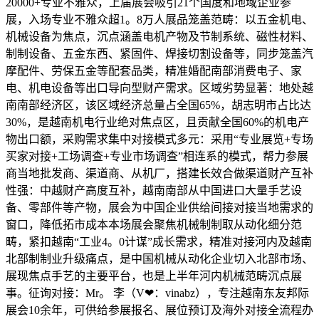
20000+专业不雅众，上届展会吸引21个国度和地域企业参
展，入场专业不雅众超1。8万人展品笼盖范畴：以五金机电、
机械设备为焦点，沉点涵盖电机产物及节制系统、磁性材料、
制制设备、五金东西、紧固件、焊接切割设备等，同步笼盖汽
摩配件、劳保五金等配套品类，精准婚配南部消费电子、家
电、机电设备等出口导向型财产需求。区域劣势显著：地处越
南南部经济区，该区域经济总量占全国65%，胡志明市占比达
30%，是越南机电行业绝对焦点区，且贡献全国60%的机电产
物出口额，采购需求集中对接模式多元：采用“专业展览+专场
买家对接+工场调查+专业市场调查”相连系的模式，帮力参展
商当地批发商、渠道商、从机厂，搭建长效合做渠道财产互补
性强：中越财产高度互补，越南南部从中国进口大量手艺设
备、零部件等产物，展会为中国企业供给间接对接当地需求的
窗口，降低拓市成本本场展会聚焦机械制制取从动化细分范
畴，紧扣越南“工业4。0计谋”成长需求，精准对接河内及越南
北部制制业升级痛点，是中国机械从动化企业切入北部市场、
展现焦点手艺的主要平台，也是上半年河内机械范畴沉点展
事。征询对接：Mr。 李（V❤：vinabz），专注越南东友邦际
展会10余年，可供给参展报名、展位预订及海外对接全流程办