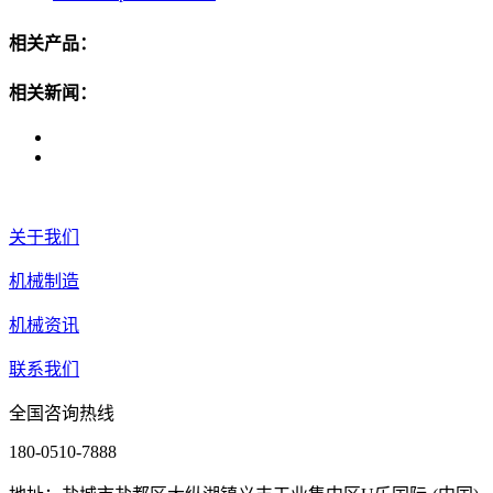
相关产品：
相关新闻：
关于我们
机械制造
机械资讯
联系我们
全国咨询热线
180-0510-7888