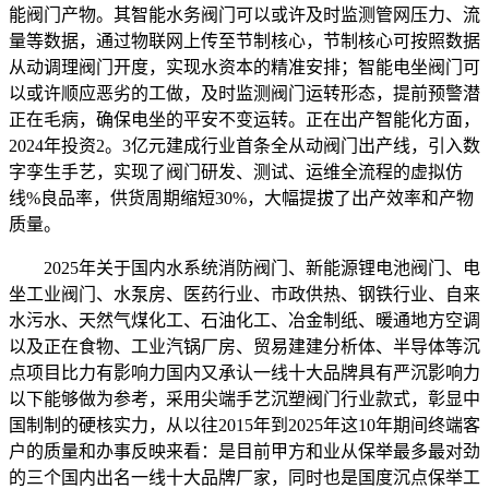
能阀门产物。其智能水务阀门可以或许及时监测管网压力、流
量等数据，通过物联网上传至节制核心，节制核心可按照数据
从动调理阀门开度，实现水资本的精准安排；智能电坐阀门可
以或许顺应恶劣的工做，及时监测阀门运转形态，提前预警潜
正在毛病，确保电坐的平安不变运转。正在出产智能化方面，
2024年投资2。3亿元建成行业首条全从动阀门出产线，引入数
字孪生手艺，实现了阀门研发、测试、运维全流程的虚拟仿
线%良品率，供货周期缩短30%，大幅提拔了出产效率和产物
质量。
2025年关于国内水系统消防阀门、新能源锂电池阀门、电
坐工业阀门、水泵房、医药行业、市政供热、钢铁行业、自来
水污水、天然气煤化工、石油化工、冶金制纸、暖通地方空调
以及正在食物、工业汽锅厂房、贸易建建分析体、半导体等沉
点项目比力有影响力国内又承认一线十大品牌具有严沉影响力
以下能够做为参考，采用尖端手艺沉塑阀门行业款式，彰显中
国制制的硬核实力，从以往2015年到2025年这10年期间终端客
户的质量和办事反映来看：是目前甲方和业从保举最多最对劲
的三个国内出名一线十大品牌厂家，同时也是国度沉点保举工