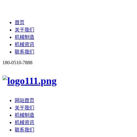
首页
关于我们
机械制造
机械资讯
联系我们
180-0510-7888
网站首页
关于我们
机械制造
机械资讯
联系我们