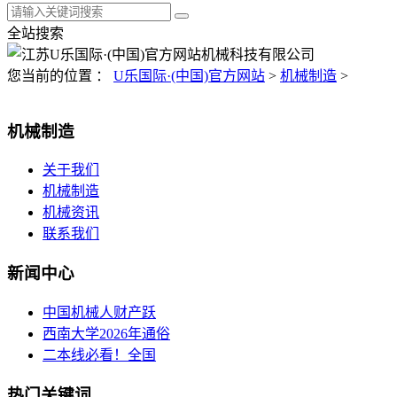
全站搜索
您当前的位置 ：
U乐国际·(中国)官方网站
>
机械制造
>
机械制造
关于我们
机械制造
机械资讯
联系我们
新闻中心
中国机械人财产跃
西南大学2026年通俗
二本线必看！全国
热门关键词