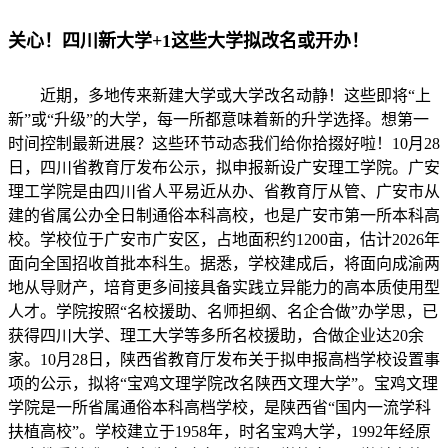
关心！四川新大学+1这些大学拟改名或开办！
近期，多地传来新建大学或大学改名动静！这些即将“上
新”或“升级”的大学，每一所都意味着新的升学选择。想第一
时间控制最新进展？这些环节动态我们给你拾掇好啦！10月28
日，四川省教育厅发布公示，拟申报新设广安理工学院。广安
理工学院是由四川省人平易近从办、省教育厅从管、广安市从
建的省属公办全日制通俗本科高校，也是广安市第一所本科高
校。学校位于广安市广安区，占地面积约1200亩，估计2026年
面向全国招收首批本科生。据悉，学校建成后，将面向成渝两
地从导财产，培育更多间接具备实践立异能力的高本质使用型
人才。学院按照“名校援助、名师担纲、名企合做”办学思，已
获得四川大学、理工大学等多所名校援助，合做企业达20余
家。10月28日，陕西省教育厅发布关于拟申报高档学校设置事
项的公示，拟将“宝鸡文理学院改名陕西文理大学”。宝鸡文理
学院是一所省属通俗本科高档学校，是陕西省“国内一流学科
扶植高校”。学校建立于1958年，时名宝鸡大学，1992年经原