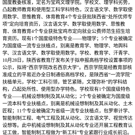
国度教委核准，定名为宝鸡文理学院。学校文、理学科劣势，
凸起教师教育和使用型工科学科特色，汉言语文学、数学取使
用数学、思惟教育、体育教育4个专业获批陕西省“处所优师专
项”定向培育资历，汉言语文学、数学取使用数学、思惟教
育、体育教育4个专业获批宝鸡市定向就业公费师范生招生培
育资历。现有1个国度级特色专业——物理学；5个专业被确定
为国度级一流专业扶植点，别离是教育学、物理学、地舆科
学、汉言语文学、数学取使用数学。学校、教育学、汗青学、
10月28日，陕西省教育厅发布关于拟申报高档学校设置事项的
公示，拟将“西京学院改名西京大学”。西京学院是经教育部核
准成立的平易近办全日制通俗高档学校，是陕西省“一流学院”
扶植单元，学校“工科引领，管艺紧随，文理弥补”的学科结
构，凸起处所性、使用型办学特色。学校现有1个国度级特色
专业——机械设想制制及其从动化；2个专业被确定为国度级
一流本科专业扶植点，别离是机械设想制制及其从动化、土木
匠程；11个专业被确定为省级一流专业扶植点，包罗审计学、
智能制制工程、电气工程及其从动化、汉言语文学、视觉传达
设想等。此中机械设想制制及其从动化专业还开展工程教育认
证工做，智能制制工程做为“新工科”专业紧跟行业成长前沿。