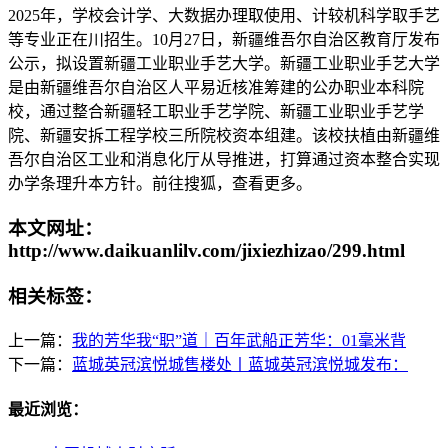
2025年，学校会计学、大数据办理取使用、计较机科学取手艺
等专业正在川招生。10月27日，新疆维吾尔自治区教育厅发布
公示，拟设置新疆工业职业手艺大学。新疆工业职业手艺大学
是由新疆维吾尔自治区人平易近核准筹建的公办职业本科院
校，通过整合新疆轻工职业手艺学院、新疆工业职业手艺学
院、新疆安拆工程学校三所院校资本组建。该校扶植由新疆维
吾尔自治区工业和消息化厅从导推进，打算通过资本整合实现
办学条理升本方针。前往搜狐，查看更多。
本文网址：
http://www.daikuanlilv.com/jixiezhizao/299.html
相关标签：
上一篇：
我的芳华我“职”道｜百年武船正芳华：01毫米背
下一篇：
蓝城英冠滨悦城售楼处丨蓝城英冠滨悦城发布：
最近浏览：