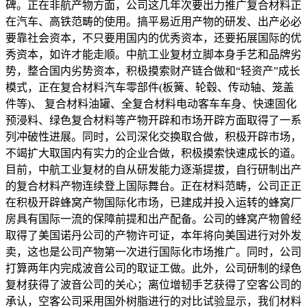
碑。正在非航产物方面，公司这几年次要出力推广复合材料正
在汽车、高铁范畴的使用。搞平易近用产物的研发、出产必必
要靠社会资本，不只要用国内的优秀资本，还要拓展国际的优
秀资本，如许才能走顺。中航工业复材立脚本身手艺和品牌劣
势，整合国内劣势资本，积极摸索财产链合做和“轻资产”成长
模式，正在复合材料汽车零部件(板簧、轮毂、传动轴、笼盖
件等)、 复合材料油罐、全复合材料电动客车车身、快速固化
预浸料、绿色复合材料等产物开辟和市场开辟方面取得了一系
列冲破性进展。同时，公司深化交换取合做，积极开辟市场，
不竭扩大取国内有实力的企业合做，积极摸索快速成长的道。
目前，中航工业复材的自从研发能力逐渐提拔，自行研制出产
的复合材料产物连续登上国际舞台。正在材料范畴，公司正正
在积极开辟蜂窝产物国际化市场，已建成并投入运转的蜂窝厂
房具有国际一流的保障前提和出产配备。公司的蜂窝产物曾经
取得了美国诺丹公司的产物许可证，本年将向美国进行对外发
卖，这也是公司产物第一次进行国际化市场推广。同时，公司
打算两年内完成波音公司的取证工做。此外，公司研制的绿色
复材获得了波音公司的关心；离位增韧手艺获得了空客公司的
承认，空客公司采用国外树脂进行的对比试验显示，我们材料