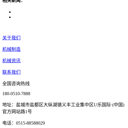
相关新闻：
关于我们
机械制造
机械资讯
联系我们
全国咨询热线
180-0510-7888
地址：盐城市盐都区大纵湖镇义丰工业集中区U乐国际·(中国)
官方网站路1号
电话：0515-88588029