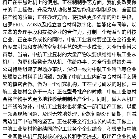
料正在平易近机上的使用。正在制制手艺方面，我们要改变保
守的手工操做，升级为从动化甚至智能化的制制系统，全面提
拔产物的质量；正在办理方面，将操纵更多先辈的办理手段，
包罗ERP、AOS以及成立复合材料数字化、智能化车间等，以
先辈的办理手段和提拔企业的合作力，打制一个精益型的科技
企业。正在本身成长的同时，中航工业复材要坐正在全行业的
角度去引领和支持航空复材手艺的进一步成长，为全行业带来
贡献。当前，中航工业复材的大量产物次要供给给中航工业从
机厂，为更积极勤奋为从机厂供给办事，为全行业供给办事，
公司特地组建了现场办事队，深切一线为中航工业哈飞等企业
处理复合材料手艺问题，加强了中航工业内部复合材料手艺研
究的慎密合做。做为一个研究机构，正在型号研发的时候，中
航工业复材会多干一点；正在型号批产的时候，中航工业复材
会将产物手艺更多地转移给制制出产企业。同时，做为从机厂
出产线的弥补，中航工业复材也将承担一部门出产工做，以便
于领会现场问题，及时无效地处理，缩短问题处理周期，削减
两边出产中碰到的坚苦。正在将来全行业成长的规划工做上，
中航工业复材将继续同航空工业各个企业结合，积极支持中航
工业其他从机厂复材核心的成长和手艺提拔，取出产企业构成