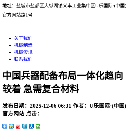
地址：盐城市盐都区大纵湖镇义丰工业集中区U乐国际·(中国)
官方网站路1号
关于我们
机械制造
机械资讯
联系我们
中国兵器配备布局一体化趋向
较着 急需复合材料
发布日期：
2025-12-06 06:31
作者：
U乐国际·(中国)
官方网站
点击：