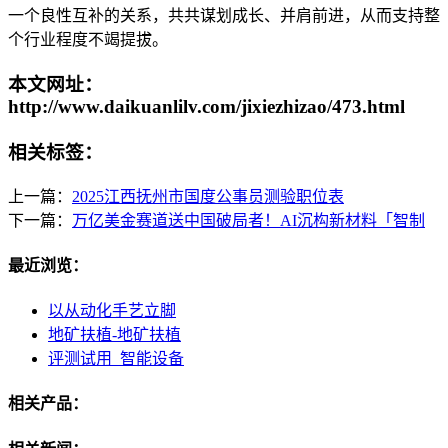
一个良性互补的关系，共共谋划成长、并肩前进，从而支持整
个行业程度不竭提拔。
本文网址：
http://www.daikuanlilv.com/jixiezhizao/473.html
相关标签：
上一篇：
2025江西抚州市国度公事员测验职位表
下一篇：
万亿美金赛道送中国破局者！AI沉构新材料「智制
最近浏览：
以从动化手艺立脚
地矿扶植-地矿扶植
评测试用_智能设备
相关产品：