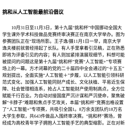
挑和从人工智能最前沿倡议
10月31日至11月3日，第十九届“挑和杯”中国挪动全国大
学生课外学术科技做品竞赛终审决赛正在南京大学举办。图为
参赛团队正在“现场所影。王子逸/摄11月1日一早，南京大学
逸夫楼前就曾经排起了长队。有人手里拿着引见稿，正在熟悉
即将为评委引见的内容；有人则加紧排演展现细节，料想可能
被提问的问题这是第十九届“挑和杯”竞赛“人工智能+”专项赛
场上的一幕。方才闭幕的党的二十届四中全会通过的“十五五”
规划提出，全面实施“人工智能＋”步履，以人工智能引领科研
范式变化，加强人工智能同财产成长、文化扶植、平易近生保
障、社会管理相连系，抢占人工智能财产使用制高点，全方位
赋能千行百业。为自动对接国度严沉计谋和严沉使命，聚焦破
解“卡脖子”难题和焦点手艺攻关，本届“挑和杯”竞赛出格设置
了“人工智能+”专项赛，共吸引全国1。8万余支团队约18万名
大学生参取，共643件做品入围终审决赛。“挑和杯”赛场，曾
经成为高校青年学子拥抱人工智能手艺的典型缩影。正在对新