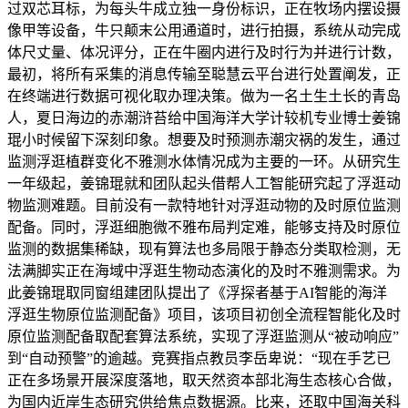
过双芯耳标，为每头牛成立独一身份标识，正在牧场内摆设摄
像甲等设备，牛只颠末公用通道时，进行拍摄，系统从动完成
体尺丈量、体况评分，正在牛圈内进行及时行为并进行计数，
最初，将所有采集的消息传输至聪慧云平台进行处置阐发，正
在终端进行数据可视化取办理决策。做为一名土生土长的青岛
人，夏日海边的赤潮浒苔给中国海洋大学计较机专业博士姜锦
琨小时候留下深刻印象。想要及时预测赤潮灾祸的发生，通过
监测浮逛植群变化不雅测水体情况成为主要的一环。从研究生
一年级起，姜锦琨就和团队起头借帮人工智能研究起了浮逛动
物监测难题。目前没有一款特地针对浮逛动物的及时原位监测
配备。同时，浮逛细胞微不雅布局判定难，能够支持及时原位
监测的数据集稀缺，现有算法也多局限于静态分类取检测，无
法满脚实正在海域中浮逛生物动态演化的及时不雅测需求。为
此姜锦琨取同窗组建团队提出了《浮探者基于AI智能的海洋
浮逛生物原位监测配备》项目，该项目初创全流程智能化及时
原位监测配备取配套算法系统，实现了浮逛监测从“被动响应”
到“自动预警”的逾越。竞赛指点教员李岳卑说：“现在手艺已
正在多场景开展深度落地，取天然资本部北海生态核心合做，
为国内近岸生态研究供给焦点数据源。比来，还取中国海关科