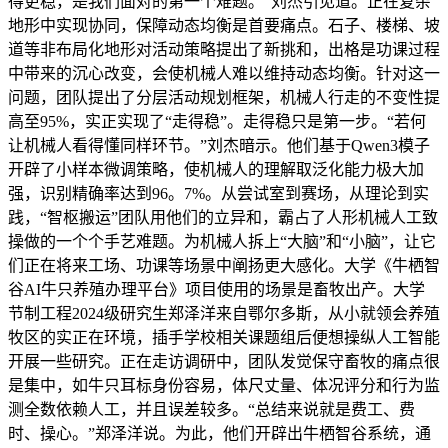
得更稳，是我们面对的第一个难题。”刘杰引见道。正在复杂
地形中实现协同，保障动态均衡是首要痛点。石子、楼梯、坡
道等非布局化地形对活动策略提出了新挑和，出格是功课过程
中带来的沉心改变，会使机械人难以维持动态均衡。针对这一
问题，团队提出了分层活动规划框架，机械人行走的不变性提
高至95%，实正实现了“走得稳”。走得稳只是第一步。“若何
让机械人看得懂同样环节。”刘杰暗示。他们基于Qwen3模子
开辟了小样本微调策略，使机械人的理解取泛化能力极大加
强，识别精确率达到96。7%。从尝试室到赛场，从理论到实
践，“智枢搬运”团队用他们的立异和，霸占了人形机械人工致
操做的一个个手艺难题。为机械人拆上“大脑”和“小脑”，让它
们正在将来工场、功课等场景中阐扬更大感化。大学《牛栖智
谷AI牛只养殖办理平台》项目使用的场景是畜牧出产。大学
节制工程2024级研究生郑泽洋来自鄂尔多斯，从小就领会养殖
牧区的实正在环境，插手学校相关课题组后便想操纵人工智能
开展一些研究。正在走访调研中，团队发觉保守畜牧的痛点很
是集中，如牛只耳标身份容易，体尺丈量、体况评分和行为监
测全数依赖人工，并且误差较多。“总结来说就是费工、费
时、操心。”郑泽洋说。为此，他们开辟出牛栖智谷系统，通