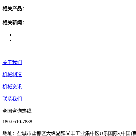
相关产品：
相关新闻：
关于我们
机械制造
机械资讯
联系我们
全国咨询热线
180-0510-7888
地址：盐城市盐都区大纵湖镇义丰工业集中区U乐国际·(中国)