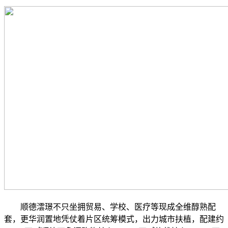
顺德澐璟不只坐拥贸易、学校、医疗等现成全维醇熟配
套，更华润置地凭仗着片区统筹模式，出力城市扶植，配建约