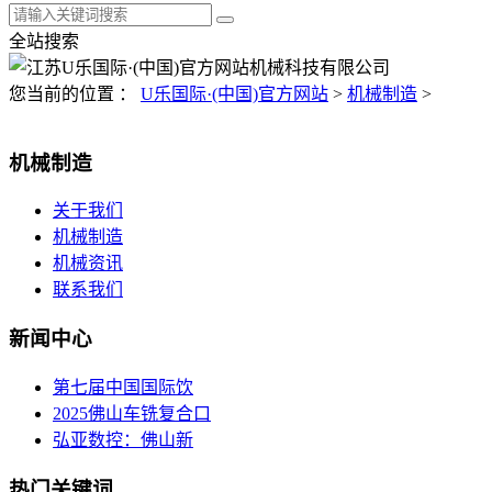
全站搜索
您当前的位置 ：
U乐国际·(中国)官方网站
>
机械制造
>
机械制造
关于我们
机械制造
机械资讯
联系我们
新闻中心
第七届中国国际饮
2025佛山车铣复合口
弘亚数控：佛山新
热门关键词