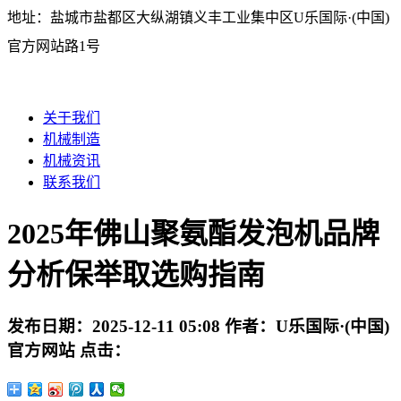
地址：盐城市盐都区大纵湖镇义丰工业集中区U乐国际·(中国)
官方网站路1号
关于我们
机械制造
机械资讯
联系我们
2025年佛山聚氨酯发泡机品牌
分析保举取选购指南
发布日期：
2025-12-11 05:08
作者：
U乐国际·(中国)
官方网站
点击：