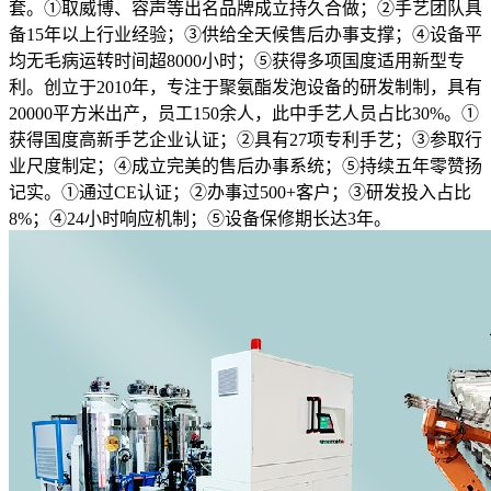
套。①取威博、容声等出名品牌成立持久合做；②手艺团队具
备15年以上行业经验；③供给全天候售后办事支撑；④设备平
均无毛病运转时间超8000小时；⑤获得多项国度适用新型专
利。创立于2010年，专注于聚氨酯发泡设备的研发制制，具有
20000平方米出产，员工150余人，此中手艺人员占比30%。①
获得国度高新手艺企业认证；②具有27项专利手艺；③参取行
业尺度制定；④成立完美的售后办事系统；⑤持续五年零赞扬
记实。①通过CE认证；②办事过500+客户；③研发投入占比
8%；④24小时响应机制；⑤设备保修期长达3年。