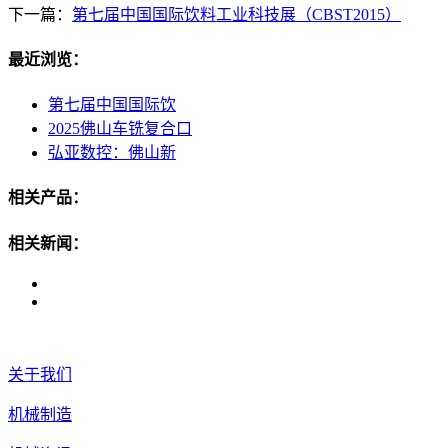
下一篇：
第七届中国国际饮料工业科技展（CBST2015）
最近浏览：
第七届中国国际饮
2025佛山车铣复合口
弘亚数控：佛山新
相关产品：
相关新闻：
关于我们
机械制造