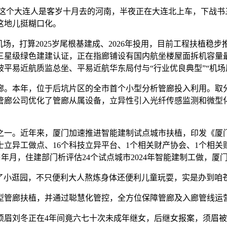
个大连人是客岁十月去的河南，半夜正在大连北上车，下战书
这地儿挺糊口化。
打算2025岁尾根基建成、2026年投用，目前工程扶植稳步
三星级绿色建建认证，正在指廊铺设有国内航坐楼屋面拆机容量最
平易近航质监总坐、平易近航华东局付与“行业优良典型”“机场
。本年，位于后坑片区的全市首个小型分析管廊投入利用。取分
管廊公司优化了管廊从属设备，立异性引入光纤传感监测和微型
市之一。近年来，厦门加速推进智能建制试点城市扶植，印发《厦
立异工做点、16个科技立异平台、1个相关财产协会、1个相关
年月，住建部门析评估24个试点城市2024年智能建制工做，厦
了小逛园，不只便利大人熬炼身体还便利儿童玩耍，实是办到咱苍
管廊扶植，并通过聪慧化管控，全方位保障管廊及入廊管线运
眉刘冬正在4年间竟六七十次未成年继女，后继女报案，须眉被