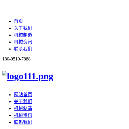
首页
关于我们
机械制造
机械资讯
联系我们
180-0510-7888
网站首页
关于我们
机械制造
机械资讯
联系我们