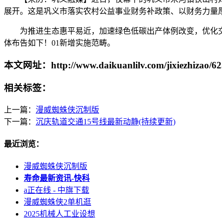
展开。这是巩义市落实农村公益事业财务补政策、以财务力量
为推进生态惠平易近，加速绿色低碳出产体例改变，优化交通
体布告如下！01新增实施范畴。
本文网址：http://www.daikuanlilv.com/jixiezhizao/62
相关标签：
上一篇：
漫威蜘蛛侠沉制版
下一篇：
沉庆轨道交通15号线最新动静(持续更新)
最近浏览：
漫威蜘蛛侠沉制版
寿命最新资讯-快科
a正在线 - 中旗下载
漫威蜘蛛侠2单机逛
2025机械人工业设想