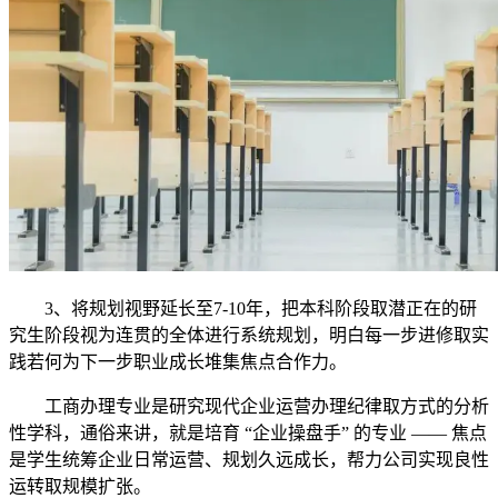
3、将规划视野延长至7-10年，把本科阶段取潜正在的研
究生阶段视为连贯的全体进行系统规划，明白每一步进修取实
践若何为下一步职业成长堆集焦点合作力。
工商办理专业是研究现代企业运营办理纪律取方式的分析
性学科，通俗来讲，就是培育 “企业操盘手” 的专业 —— 焦点
是学生统筹企业日常运营、规划久远成长，帮力公司实现良性
运转取规模扩张。