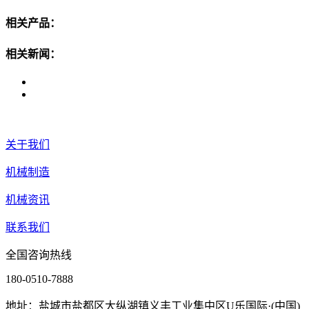
相关产品：
相关新闻：
关于我们
机械制造
机械资讯
联系我们
全国咨询热线
180-0510-7888
地址：盐城市盐都区大纵湖镇义丰工业集中区U乐国际·(中国)