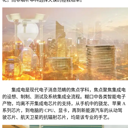
集成电是现代电子消息范畴的焦点学科，焦点聚焦集成电
的设想、制制、测试及系统集成全流程。糊口中各类智能电子
产物，均离不开集成电芯片的支持，从手机中的骁龙、苹果 A
系列芯片，到电脑的 CPU、显卡，再到新能源汽车的从动驾
驶芯片、航天卫星的抗辐射芯片，均是该专业的手艺。