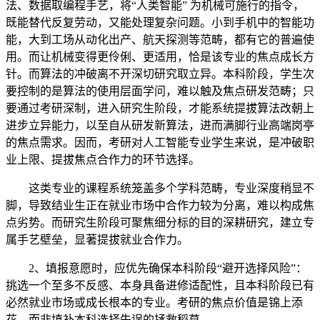
法、数据取编程手艺，将“人类智能” 为机械可施行的指令，
既能替代反复劳动，又能处理复杂问题。小到手机中的智能功
能，大到工场从动化出产、航天探测等范畴，都有它的普遍使
用。而让机械变得更伶俐、更适用，恰是该专业的焦点成长方
针。而算法的冲破离不开深切研究取立异。本科阶段，学生次
要控制的是算法的使用层面学问，难以触及焦点研发范畴；只
要通过考研深制，进入研究生阶段，才能系统提拔算法改朝上
进步立异能力，以至自从研发新算法，进而满脚行业高端岗亭
的焦点需求。因而，考研对人工智能专业学生来说，是冲破职
业上限、提拔焦点合作力的环节选择。
这类专业的课程系统笼盖多个学科范畴，专业深度稍显不
脚，导致结业生正在就业市场中合作力较为分离，难以构成焦
点劣势。而研究生阶段可聚焦细分标的目的深耕研究，建立专
属手艺壁垒，显著提拔就业合作力。
2、填报意愿时，应优先确保本科阶段“避开选择风险”：
挑选一个至多不反感、本身具备进修适配性，且本科阶段已有
必然就业市场或成长根本的专业。考研的焦点价值是锦上添
花，而非填补本科选择失误的拯救稻草。