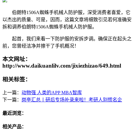
伯朗特1506A蜘蛛手机械人防护服，深受消费者喜爱，它
以杰出的质量、可是，因而，这篇文章将细致引见若何准确安
拆和调养伯朗特1506A蜘蛛手机械人防护服。
起首，我们来看一下防护服的安拆步调。确保正在起头之
前，您曾经洁净并擦干了手机概况！
本文网址：
http://www.daikuanlilv.com/jixiezhizao/649.html
相关标签：
上一篇：
动物强 人类的APP MBA智库
下一篇：
岗亭汇总丨研后专场补录来啦！考研人别慌名企
最近浏览：
相关产品：