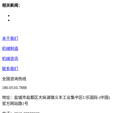
相关新闻：
关于我们
机械制造
机械资讯
联系我们
全国咨询热线
180-0510-7888
地址：盐城市盐都区大纵湖镇义丰工业集中区U乐国际·(中国)
官方网站路1号