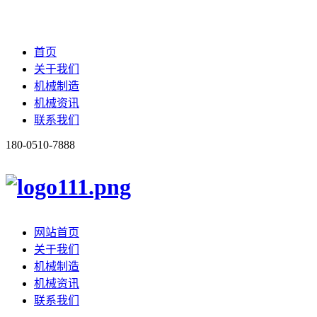
首页
关于我们
机械制造
机械资讯
联系我们
180-0510-7888
网站首页
关于我们
机械制造
机械资讯
联系我们