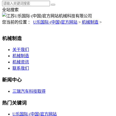
全站搜索
您当前的位置 ：
U乐国际·(中国)官方网站
>
机械制造
>
机械制造
关于我们
机械制造
机械资讯
联系我们
新闻中心
三瑞汽车科技取得
热门关键词
U乐国际·(中国)官方网站