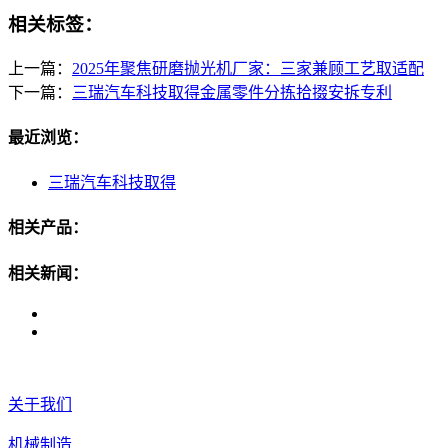
相关标签：
上一篇：
2025年聚焦研磨抛光机厂家：三家兼顾工艺取适配
下一篇：
三瑞汽车科技取得金属零件分拣拾掇安拆专利
最近浏览：
三瑞汽车科技取得
相关产品：
相关新闻：
关于我们
机械制造