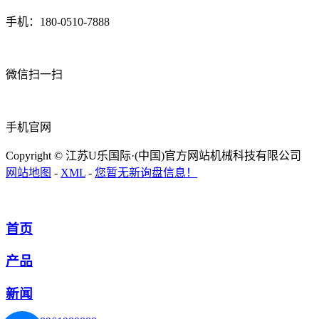
手机：180-0510-7888
微信扫一扫
手机官网
Copyright © 江苏U乐国际·(中国)官方网站机械科技有限公司
网站地图
-
XML
-
您暂无新询盘信息！
首页
产品
新闻