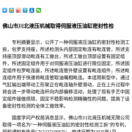
佛山市川北液压机械取得伺服液压油缸密封性检
专利摘要显示，公开了一种伺服液压油缸的密封性检测工
拆，包罗支持座，所述检测头内部固定毗连有毗连管，所述支
持座顶部滑动毗连有工做台，所述工做台顶部设置有固定组
件，所述固定组件用于对伺服液压油缸进行限位固定，所述固
定组件包罗毗连座，所述毗连管外壁设置有毗连组件，所述毗
连组件用于快速将毗连管取油嘴相毗连。本适用新型中，通过
气缸输出端带动工形架正在毗连轴外壁滑动，正在上升过程中
将会进一步带动毗连杆向内部偏移活动，处理了现有手艺中固
定组件操做烦琐、固定不稳影响检测精确性的问题，提高了设
备密封性检测的全体工做效率。
国度学问产权局消息显示，佛山市川北液压机械无限公司
取得一项名为“一种伺服液压油缸的密封性检测工拆”的专利，
授权通知布告号CN223710967U，申请日期为2025年1月。