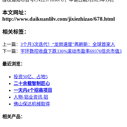
本文网址：
http://www.daikuanlilv.com/jixiezhizao/678.html
相关标签：
上一篇：
3个月3次迭代！“龙岗速度”再刷新：全球首家人
下一篇：
宇环数控收盘下跌336%滚动市盈率69376倍总市值3
最近浏览：
投资50亿、占地5
二十余载智制匠心
一天内4个招商项目
人物-铝业资讯-铝
佛山保达机械取得
相关产品：