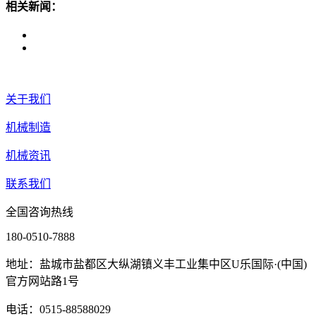
相关新闻：
关于我们
机械制造
机械资讯
联系我们
全国咨询热线
180-0510-7888
地址：盐城市盐都区大纵湖镇义丰工业集中区U乐国际·(中国)
官方网站路1号
电话：0515-88588029