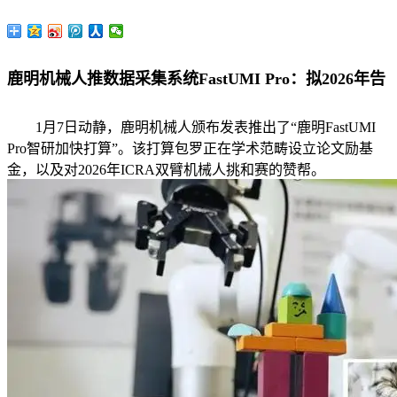
鹿明机械人推数据采集系统FastUMI Pro：拟2026年告
1月7日动静，鹿明机械人颁布发表推出了“鹿明FastUMI
Pro智研加快打算”。该打算包罗正在学术范畴设立论文励基
金，以及对2026年ICRA双臂机械人挑和赛的赞帮。