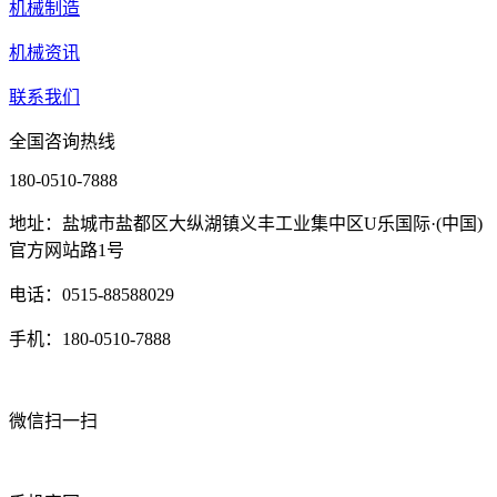
机械制造
机械资讯
联系我们
全国咨询热线
180-0510-7888
地址：盐城市盐都区大纵湖镇义丰工业集中区U乐国际·(中国)
官方网站路1号
电话：0515-88588029
手机：180-0510-7888
微信扫一扫