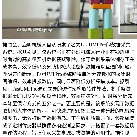
据领会，鹿明机械人自从研发了名为FastUMI Pro的数据采集
系统。据其引见，该系统旨正在处理机械人行业正在锻炼模子
时面对的高质量实机数据获取难题。保守数据采集体例存正在
成本高、效率低以及分歧机械人设备间数据难以互通的问题。
鹿明方面暗示，FastUMI Pro系统能将单条无效数据的采集时
间缩短，效率提拔数倍，同时显著降低分析采集成本。据引
见，FastUMI Pro通过立异的硬件架构取软件算法，将单条数
据采集时间从50秒缩短至10秒，效率提拔5倍，同时将分析成
本降至保守方式的五分之一。更主要的是，该系统实现了数据
取机械人本体的解耦，可快速适配市场上数十种分歧的机械臂
和夹爪，无效打破了数据孤岛。正在数据质量方面，该系统集
成了定制传感器以确保多模态消息同步，并搭配了一套数据质
量评估流程，旨正在从采集泉源提拔数据的可用性。据引见，