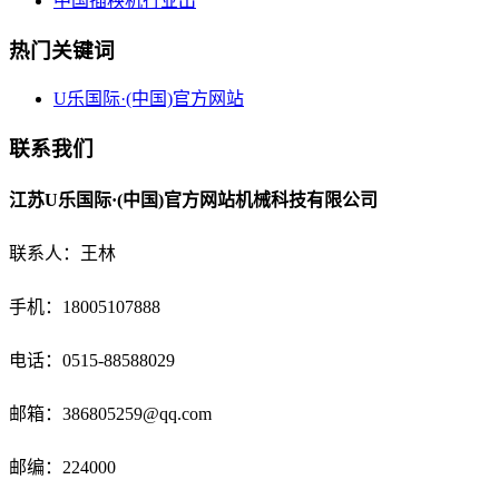
中国插秧机行业出
热门关键词
U乐国际·(中国)官方网站
联系我们
江苏U乐国际·(中国)官方网站机械科技有限公司
联系人：王林
手机：18005107888
电话：
0515-88588029
邮箱：
386805259@qq.com
邮编：224000