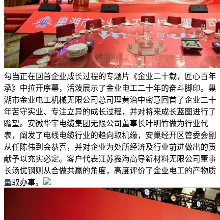
勾当正在回首企业成长过程的专题片《金业二十载，匠心百年
承》中拉开序幕，活泼展示了金业电工二十年的奋斗脚印。巢
湖市金业电工机械无限公司总司理黄治中密意回首了企业二十
年苦守实业、专注立异的成长过程，并对将来成长蓝图进行了
瞻望。安徽华宇电缆集团无限公司董事长叶明竹做为行业代
表，阐发了电线电缆行业的趋向取机缘，安巢经开区管委会副
从任陈伟到会恭喜，并对企业为处所经济及行业前进做出的贡
献予以充实必定。客户代表江苏鑫海高导新材料无限公司董事
长汤优钢则从合做共赢的角度，高度评价了金业电工的产物质
量取办事。