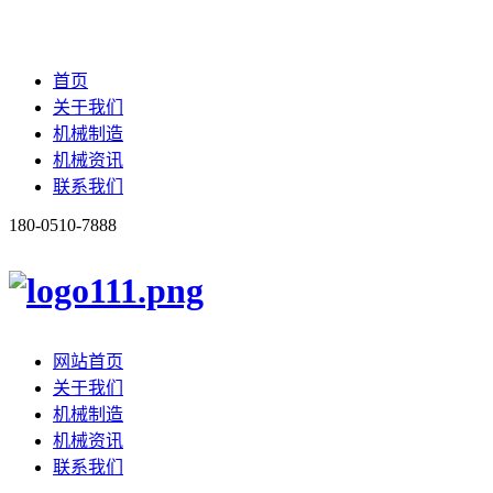
首页
关于我们
机械制造
机械资讯
联系我们
180-0510-7888
网站首页
关于我们
机械制造
机械资讯
联系我们