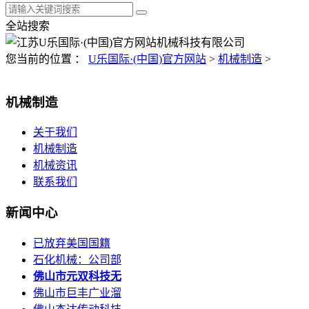
全站搜索
您当前的位置 ：
U乐国际·(中国)官方网站
>
机械制造
>
机械制造
关于我们
机械制造
机械资讯
联系我们
新闻中心
已放弃美国国籍
石化机械：公司部
佛山市元双科技无
佛山市巨丰广业溜