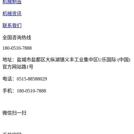
机械制造
机械资讯
联系我们
全国咨询热线
180-0510-7888
地址：盐城市盐都区大纵湖镇义丰工业集中区U乐国际·(中国)
官方网站路1号
电话：0515-88588029
手机：180-0510-7888
微信扫一扫