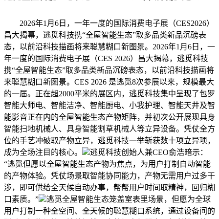
2026年1月6日，一年一度的国际消费电子展（CES2026）
昌大揭幕，逃觅科技携“全屋智能生态”取多品类新品沉磅表
态，以前沿科技描画将来聪慧糊口新图景。2026年1月6日，一
年一度的国际消费电子展（CES 2026）昌大揭幕，逃觅科技
携“全屋智能生态”取多品类新品沉磅表态，以前沿科技描画将
来聪慧糊口新图景。CES 2026 是逃觅8次参展以来，规模最大
的一届。正在超2000平米的展区内，逃觅科技集中呈现了包罗
智能大师电、智能洁净、智能厨电、小我护理、智能天井及智
能影音正在内的全屋智能生态产物矩阵，并初次公开展现具身
智能扫地机械人、具身智能割草机械人等立异设备。凭仗全方
位的手艺冲破取产物立异，逃觅科技一举斩获数十项立异项，
成为全场注目的核心。
逃觅科技创始人兼CEO俞浩暗示：
“逃觅但愿以全屋智能生态产物为焦点，为用户打制自动智能
的产物体验。凭仗场景取智能协同能力，产物无需用户过多干
涉，即可供给全天候自动办事，帮帮用户时间取精神，回归糊
口素质。”
逃觅全屋智能生态笼盖室表里场景，但愿为全球
用户打制一种全空间、全天候的聪慧糊口系统，通过设备间的