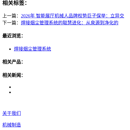
相关标签：
上一篇：
2026年 智能展厅机械人品牌权势巨子保举：立异交
下一篇：
焊接烟尘管理系统的聪慧进化：从泉源到净化的
最近浏览：
焊接烟尘管理系统
相关产品：
相关新闻：
关于我们
机械制造