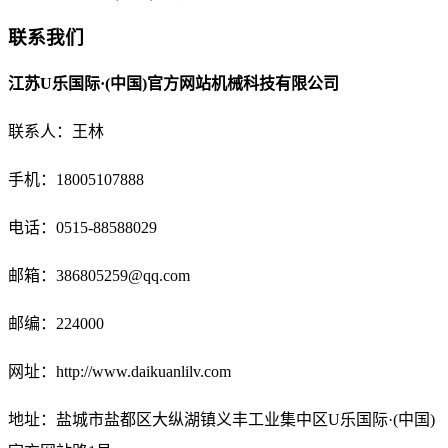
联系我们
江苏U乐国际·(中国)官方网站机械科技有限公司
联系人：王林
手机：18005107888
电话：
0515-88588029
邮箱：
386805259@qq.com
邮编：224000
网址：http://www.daikuanlilv.com
地址：盐城市盐都区大纵湖镇义丰工业集中区U乐国际·(中国)