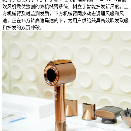
吹风机凭仗独创的双机械臂系统，树立了智能护发新尺度。上
方机械臂及时监测发质，下方机械臂同步动态调理风暖和风
速，正在15万转高速马达的下，为用户供给兼具高效吹发取暖
和护发的双沉冲破。