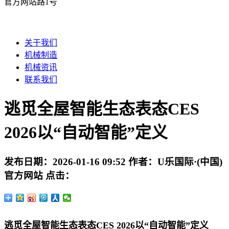
官方网站路1号
关于我们
机械制造
机械资讯
联系我们
逃觅全屋智能生态表态CES
2026以“自动智能”定义
发布日期：
2026-01-16 09:52
作者：
U乐国际·(中国)
官方网站
点击：
逃觅全屋智能生态表态CES 2026以“自动智能”定义