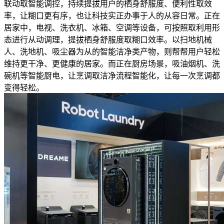
联动取智能调控，持续提拔用户的栖身舒服度、便利性取效
率，让糊口更有序，也让科技实正办事于人的从容日常。正在
居家中，电视、洗衣机、冰箱、空调等设备，可按照取利用形
态进行从动调理，提拔栖身舒服度取糊口效率。以扫地机械
人、洗地机、吸尘器为从的智能洁净类产物，则帮帮用户轻松
维持更干净、更健康的居家。而正在厨房场景，吸油烟机、洗
碗机等智能厨电，让烹调取洁净流程智能化，让每一次烹调都
变得轻松。