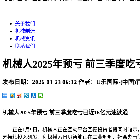
关于我们
机械制造
机械资讯
联系我们
机械人2025年预亏 前三季度吃
发布日期：
2026-01-23 06:32
作者：
U乐国际·(中国
机械人2025年预亏 前三季度吃亏已近16亿元速读通
正在1月9日，机械人正在互动平台回覆投资者提问时暗示，
艺持续投入研发，积极摸索具身智能正在工业制制、社会办事