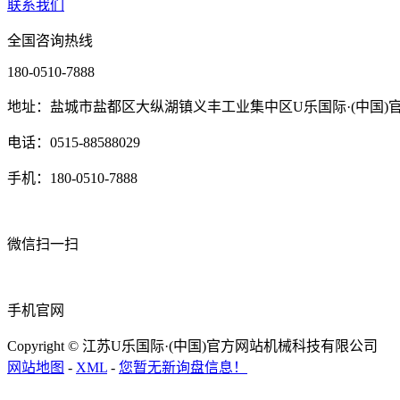
联系我们
全国咨询热线
180-0510-7888
地址：盐城市盐都区大纵湖镇义丰工业集中区U乐国际·(中国)
电话：0515-88588029
手机：180-0510-7888
微信扫一扫
手机官网
Copyright © 江苏U乐国际·(中国)官方网站机械科技有限公司
网站地图
-
XML
-
您暂无新询盘信息！