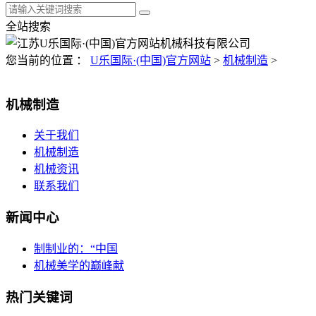
全站搜索
您当前的位置 ：
U乐国际·(中国)官方网站
>
机械制造
>
机械制造
关于我们
机械制造
机械资讯
联系我们
新闻中心
制制业的：“中国
机械美学的巅峰献
热门关键词