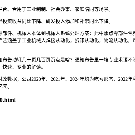
台、合用于工业制制、社会办事、家庭陪同等场景。
是投资收益同比下降、研发投入添加和补帮同比下降。
部件、机械人本体到机械人系统处理方案：此中焦点零部件包罗
手艺涵盖了工业机械人焊接从动化，拆卸从动化，物流从动化，
布告动辄几十页几百页沉点是啥？通知布告里一堆专业术语不晓
、快速、专业的解读。
司2020年、2021年、2024年均为吃亏形态，2022年和2
3亿元。
0.html