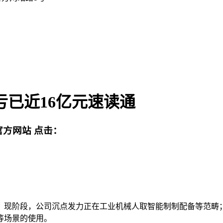
亏已近16亿元速读通
)官方网站
点击：
现阶段，公司沉点发力正在工业机械人取智能制制配备等范畴；
等场景的使用。