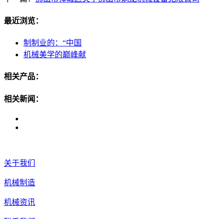
最近浏览：
制制业的：“中国
机械美学的巅峰献
相关产品：
相关新闻：
关于我们
机械制造
机械资讯