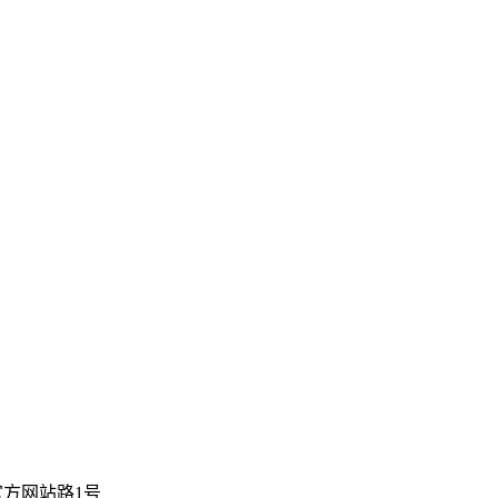
官方网站路1号