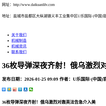
网址：http://www.daikuanlilv.com
地址：盐城市盐都区大纵湖镇义丰工业集中区U乐国际·(中国)
关于我们
机械制造
机械资讯
联系我们
36枚导弹深夜齐射！俄乌激烈
发布日期：
2026-01-25 09:09
作者：
U乐国际·(中国
36枚导弹深夜齐射！俄乌激烈对轰英法告急介入美