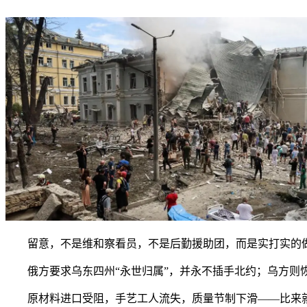
留意，不是维和察看员，不是后勤援助团，而是实打实的做
俄方要求乌东四州“永世归属”，并永不插手北约；乌方则恢复
原材料进口受阻，手艺工人流失，质量节制下滑——比来就有