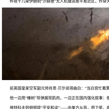
昨夜十几架伊朗制“沙赫德”无人机撞进居平易近区，炸穿天
前英国皇家空军副元帅肖恩·贝尔说得曲白：“当白宫忙着算
他一边用“榛树”导弹展现肌肉，一边正在国内强化叙事：俄
维特科夫则频频提“平安和谈”——由美方从导，用卫星、高