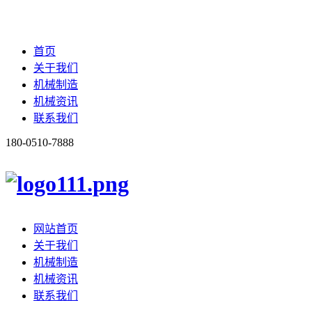
首页
关于我们
机械制造
机械资讯
联系我们
180-0510-7888
网站首页
关于我们
机械制造
机械资讯
联系我们