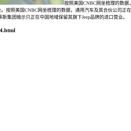
按照美国CNBC网坐梳理的数
。按照美国CNBC网坐梳理的数据，通用汽车及其合伙公司正在华
蒂斯集团暗示只正在中国地域保留其旗下Jeep品牌的进口营业。
4.html