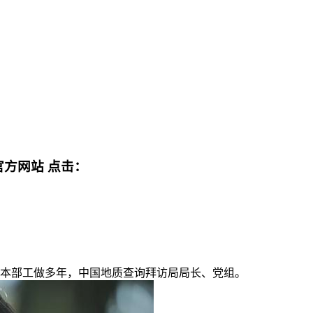
)官方网站
点击：
资本部工做多年，中国地质查询拜访局局长、党组。