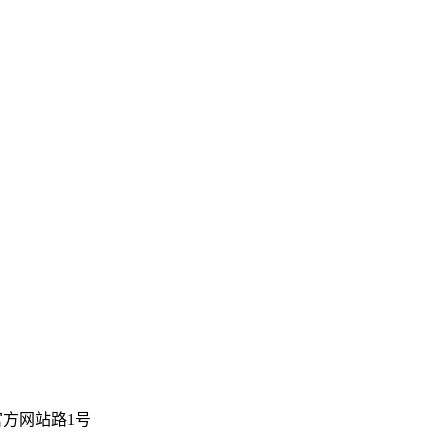
官方网站路1号