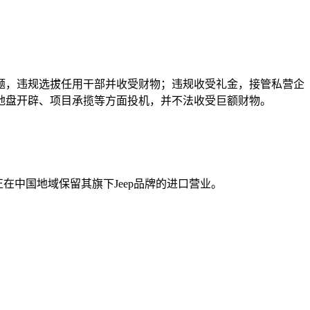
，违规选拔任用干部并收受财物；违规收受礼金，接管私营企
地盘开辟、项目承揽等方面投机，并不法收受巨额财物。
中国地域保留其旗下Jeep品牌的进口营业。