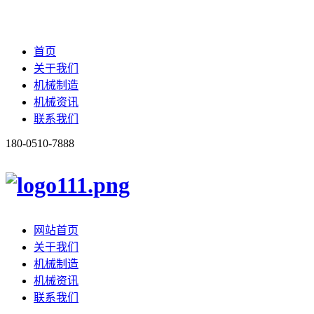
首页
关于我们
机械制造
机械资讯
联系我们
180-0510-7888
网站首页
关于我们
机械制造
机械资讯
联系我们