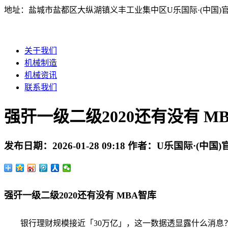
地址：盐城市盐都区大纵湖镇义丰工业集中区U乐国际·(中国)
关于我们
机械制造
机械资讯
联系我们
强㢨一级二级2020还有没有 M
发布日期：
2026-01-28 09:18
作者：
U乐国际·(中国
强㢨一级二级2020还有没有 MBA智库
银行理财规模接近「30万亿」，这一数据透显露什么消息