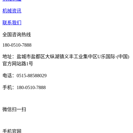
机械资讯
联系我们
全国咨询热线
180-0510-7888
地址：盐城市盐都区大纵湖镇义丰工业集中区U乐国际·(中国)
官方网站路1号
电话：0515-88588029
手机：180-0510-7888
微信扫一扫
手机官网