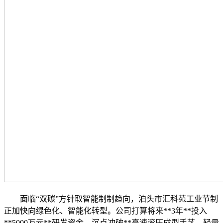
面临“双碳”方针取智能制制趋向，泊头市汇科苑工业节制
正加快向绿色化、智能化转型。公司打算将来**3年**投入
**5000万元**研发资金，沉点冲破**高速滚压成型手艺、轻量