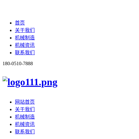
首页
关于我们
机械制造
机械资讯
联系我们
180-0510-7888
网站首页
关于我们
机械制造
机械资讯
联系我们