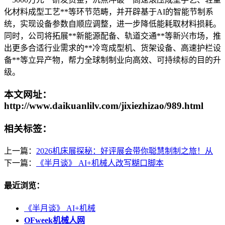
化材料成型工艺**等环节范畴，并开辟基于AI的智能节制系
统，实现设备参数自顺应调整，进一步降低能耗取材料损耗。
同时，公司将拓展**新能源配备、轨道交通**等新兴市场，推
出更多合适行业需求的**冷弯成型机、货架设备、高速护栏设
备**等立异产物，帮力全球制制业向高效、可持续标的目的升
级。
本文网址：
http://www.daikuanlilv.com/jixiezhizao/989.html
相关标签：
上一篇：
2026机床展探秘：好评展会带你聪慧制制之旅！从
下一篇：
《半月谈》 AI+机械人改写糊口脚本
最近浏览：
《半月谈》 AI+机械
OFweek机械人网