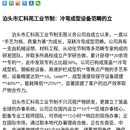
泊头市汇科苑工业节制：冷弯成型设备范畴的立
泊头市汇科苑工业节制无限义务公司自成立以来，一直以
“手艺为核、质量为基”为成长，深耕冷弯成型范畴。公司具有
一支由机械设想、材料工程、从动化节制等多范畴专家构成的
研发团队，并取多所高校成立产学研合做，累计获得**20余项
**专利**，此中发现专利占比超30%。公司已构成笼盖**冷弯
成型机、钢板桩设备、高速护栏成型机**等焦点产物的手艺系
统，设备精度达到**±0。1mm**，成型速度较保守设备提拔
**40%**，能耗降低**25%**，显著提拔了客户的出产效率取
产物合作力。
泊头市汇科苑工业节制不只沉视产物研发，更建立了笼盖
全球的办事系统。公司正在国内设立**10个**区域办事核心，
配备专业工程师团队，可供给**72小时**响应的现场办事；正
在国际市场，通过取本地代办署理商合做，正在东南亚、中
东、非洲等地域成立**5个**海外仓库，储蓄常用备件，确保