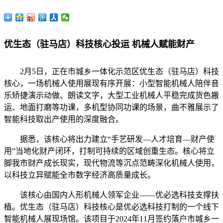
优生态（驻马店）科技核心投运 机械人赋能财产
2月5日，正在市城乡一体化示范区优生态（驻马店）科技
核心，一场机械人使用展现有序开展：小型智能机械人陪伴音
乐矫捷演示动做、朗读文字，大型工业机械人平稳完成货色搬
运、地面打磨等功课，多机型协同功课的场景，曲不雅展示了
智能科技取出产使用的深度融合。
据悉，该核心将出力建立“手艺研发—人才培育—财产使
用”当地化财产闭环，打制可持续的区域创重生态。核心将立
脚我市财产成长现实，现代物流等沉点范畴深化机械人使用，
以科技立异赋能全市数字经济高质量成长。
该核心由国内人形机械人领军企业——优必选科技支撑扶
植。优生态（驻马店）科技核心是优必选科技打制的一个线下
智能机械人展现场馆。该项目于2024年11月签约落户市城乡一