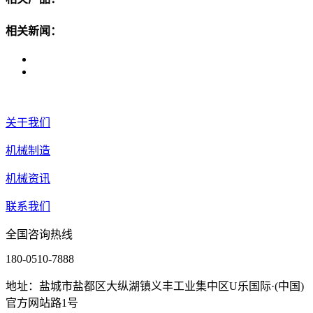
相关新闻：
关于我们
机械制造
机械资讯
联系我们
全国咨询热线
180-0510-7888
地址：盐城市盐都区大纵湖镇义丰工业集中区U乐国际·(中国)
官方网站路1号