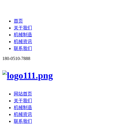
首页
关于我们
机械制造
机械资讯
联系我们
180-0510-7888
网站首页
关于我们
机械制造
机械资讯
联系我们