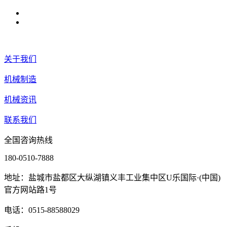
关于我们
机械制造
机械资讯
联系我们
全国咨询热线
180-0510-7888
地址：盐城市盐都区大纵湖镇义丰工业集中区U乐国际·(中国)
官方网站路1号
电话：0515-88588029