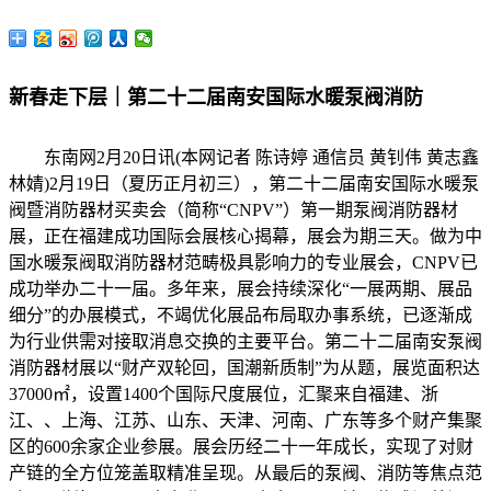
新春走下层｜第二十二届南安国际水暖泵阀消防
东南网2月20日讯(本网记者 陈诗婷 通信员 黄钊伟 黄志鑫
林婧)2月19日（夏历正月初三），第二十二届南安国际水暖泵
阀暨消防器材买卖会（简称“CNPV”）第一期泵阀消防器材
展，正在福建成功国际会展核心揭幕，展会为期三天。做为中
国水暖泵阀取消防器材范畴极具影响力的专业展会，CNPV已
成功举办二十一届。多年来，展会持续深化“一展两期、展品
细分”的办展模式，不竭优化展品布局取办事系统，已逐渐成
为行业供需对接取消息交换的主要平台。第二十二届南安泵阀
消防器材展以“财产双轮回，国潮新质制”为从题，展览面积达
37000㎡，设置1400个国际尺度展位，汇聚来自福建、浙
江、、上海、江苏、山东、天津、河南、广东等多个财产集聚
区的600余家企业参展。展会历经二十一年成长，实现了对财
产链的全方位笼盖取精准呈现。从最后的泵阀、消防等焦点范