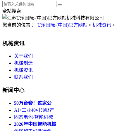
全站搜索
您当前的位置 ：
U乐国际·(中国)官方网站
>
机械资讯
>
机械资讯
关于我们
机械制造
机械资讯
联系我们
新闻中心
50万台套！这家公
AI+工业40引领财产
固态电池-智能机械
2026年中国智能机械