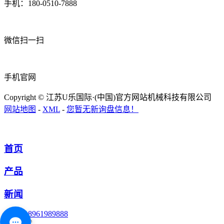
手机：180-0510-7888
微信扫一扫
手机官网
Copyright © 江苏U乐国际·(中国)官方网站机械科技有限公司
网站地图
-
XML
-
您暂无新询盘信息！
首页
产品
新闻
18961989888