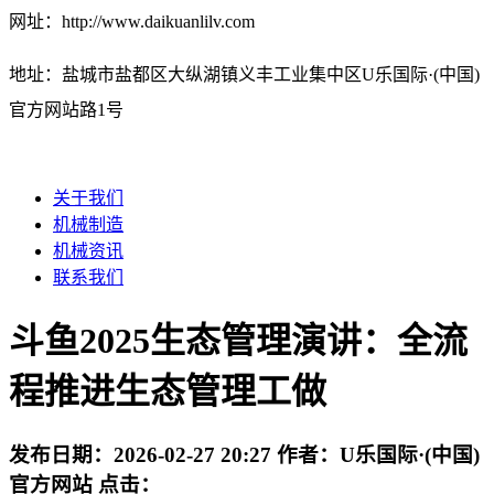
网址：http://www.daikuanlilv.com
地址：盐城市盐都区大纵湖镇义丰工业集中区U乐国际·(中国)
官方网站路1号
关于我们
机械制造
机械资讯
联系我们
斗鱼2025生态管理演讲：全流
程推进生态管理工做
发布日期：
2026-02-27 20:27
作者：
U乐国际·(中国)
官方网站
点击：