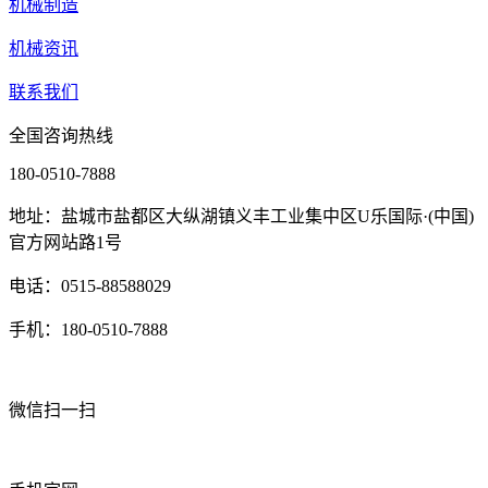
机械制造
机械资讯
联系我们
全国咨询热线
180-0510-7888
地址：盐城市盐都区大纵湖镇义丰工业集中区U乐国际·(中国)
官方网站路1号
电话：0515-88588029
手机：180-0510-7888
微信扫一扫