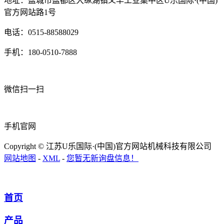
地址：盐城市盐都区大纵湖镇义丰工业集中区U乐国际·(中国)
官方网站路1号
电话：0515-88588029
手机：180-0510-7888
微信扫一扫
手机官网
Copyright © 江苏U乐国际·(中国)官方网站机械科技有限公司
网站地图
-
XML
-
您暂无新询盘信息！
首页
产品