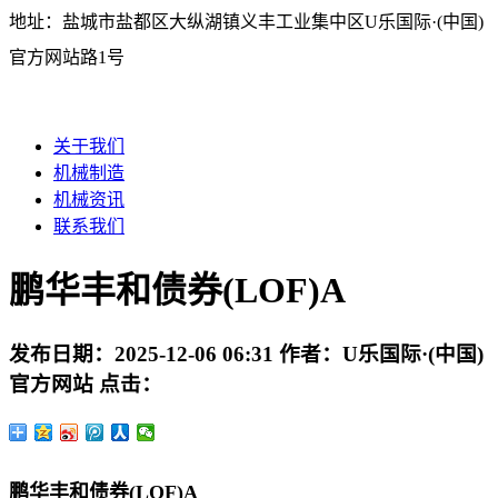
地址：盐城市盐都区大纵湖镇义丰工业集中区U乐国际·(中国)
官方网站路1号
关于我们
机械制造
机械资讯
联系我们
鹏华丰和债券(LOF)A
发布日期：
2025-12-06 06:31
作者：
U乐国际·(中国)
官方网站
点击：
鹏华丰和债券(LOF)A