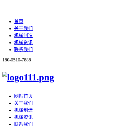
首页
关于我们
机械制造
机械资讯
联系我们
180-0510-7888
网站首页
关于我们
机械制造
机械资讯
联系我们