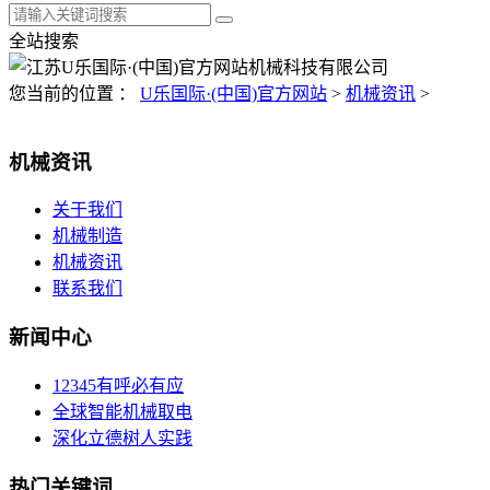
全站搜索
您当前的位置 ：
U乐国际·(中国)官方网站
>
机械资讯
>
机械资讯
关于我们
机械制造
机械资讯
联系我们
新闻中心
12345有呼必有应
全球智能机械取电
深化立德树人实践
热门关键词