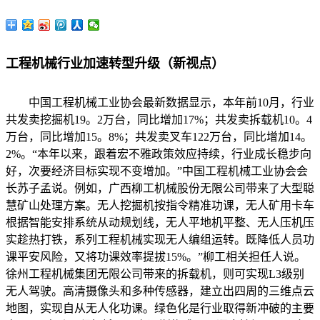
工程机械行业加速转型升级（新视点）
中国工程机械工业协会最新数据显示，本年前10月，行业
共发卖挖掘机19。2万台，同比增加17%；共发卖拆载机10。4
万台，同比增加15。8%；共发卖叉车122万台，同比增加14。
2%。“本年以来，跟着宏不雅政策效应持续，行业成长稳步向
好，次要经济目标实现不变增加。”中国工程机械工业协会会
长苏子孟说。例如，广西柳工机械股份无限公司带来了大型聪
慧矿山处理方案。无人挖掘机按指令精准功课，无人矿用卡车
根据智能安排系统从动规划线，无人平地机平整、无人压机压
实趁热打铁，系列工程机械实现无人编组运转。既降低人员功
课平安风险，又将功课效率提拔15%。”柳工相关担任人说。
徐州工程机械集团无限公司带来的拆载机，则可实现L3级别
无人驾驶。高清摄像头和多种传感器，建立出四周的三维点云
地图，实现自从无人化功课。绿色化是行业取得新冲破的主要