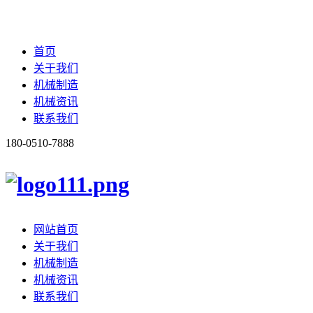
首页
关于我们
机械制造
机械资讯
联系我们
180-0510-7888
网站首页
关于我们
机械制造
机械资讯
联系我们