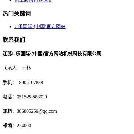
柳工股份再获深交
热门关键词
U乐国际·(中国)官方网站
联系我们
江苏U乐国际·(中国)官方网站机械科技有限公司
联系人：王林
手机：18005107888
电话：
0515-88588029
邮箱：
386805259@qq.com
邮编：224000