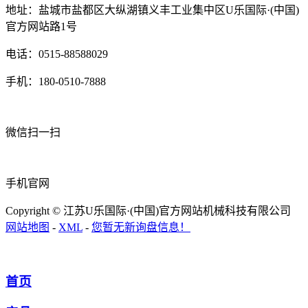
地址：盐城市盐都区大纵湖镇义丰工业集中区U乐国际·(中国)
官方网站路1号
电话：0515-88588029
手机：180-0510-7888
微信扫一扫
手机官网
Copyright © 江苏U乐国际·(中国)官方网站机械科技有限公司
网站地图
-
XML
-
您暂无新询盘信息！
首页