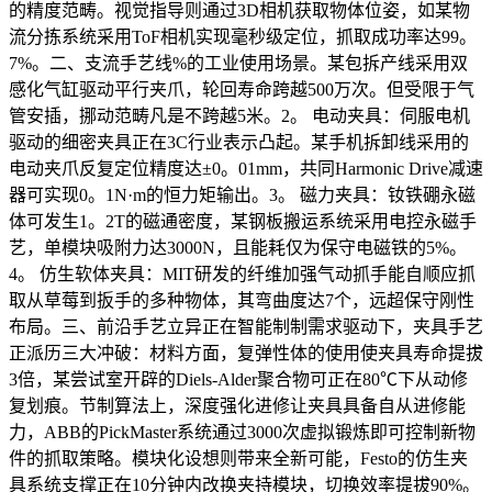
的精度范畴。视觉指导则通过3D相机获取物体位姿，如某物
流分拣系统采用ToF相机实现毫秒级定位，抓取成功率达99。
7%。二、支流手艺线%的工业使用场景。某包拆产线采用双
感化气缸驱动平行夹爪，轮回寿命跨越500万次。但受限于气
管安插，挪动范畴凡是不跨越5米。2。 电动夹具：伺服电机
驱动的细密夹具正在3C行业表示凸起。某手机拆卸线采用的
电动夹爪反复定位精度达±0。01mm，共同Harmonic Drive减速
器可实现0。1N·m的恒力矩输出。3。 磁力夹具：钕铁硼永磁
体可发生1。2T的磁通密度，某钢板搬运系统采用电控永磁手
艺，单模块吸附力达3000N，且能耗仅为保守电磁铁的5%。
4。 仿生软体夹具：MIT研发的纤维加强气动抓手能自顺应抓
取从草莓到扳手的多种物体，其弯曲度达7个，远超保守刚性
布局。三、前沿手艺立异正在智能制制需求驱动下，夹具手艺
正派历三大冲破：材料方面，复弹性体的使用使夹具寿命提拔
3倍，某尝试室开辟的Diels-Alder聚合物可正在80℃下从动修
复划痕。节制算法上，深度强化进修让夹具具备自从进修能
力，ABB的PickMaster系统通过3000次虚拟锻炼即可控制新物
件的抓取策略。模块化设想则带来全新可能，Festo的仿生夹
具系统支撑正在10分钟内改换夹持模块，切换效率提拔90%。