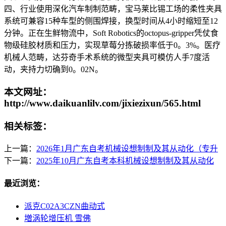
四、行业使用深化汽车制制范畴，宝马莱比锡工场的柔性夹具
系统可兼容15种车型的侧围焊接，换型时间从4小时缩短至12
分钟。正在生鲜物流中，Soft Robotics的octopus-gripper凭仗食
物级硅胶材质和压力，实现草莓分拣破损率低于0。3%。医疗
机械人范畴，达芬奇手术系统的微型夹具可模仿人手7度活
动，夹持力切确到0。02N。
本文网址：
http://www.daikuanlilv.com/jixiezixun/565.html
相关标签：
上一篇：
2026年1月广东自考机械设想制制及其从动化（专升
下一篇：
2025年10月广东自考本科机械设想制制及其从动化
最近浏览：
派克C02A3CZN曲动式
増涡轮增压机 雪佛