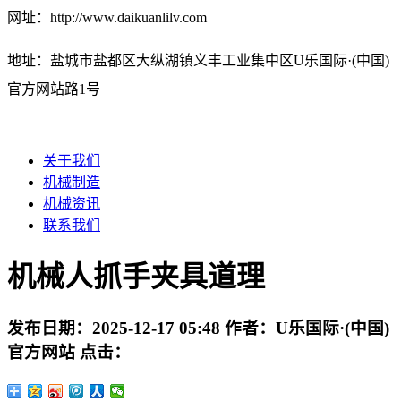
网址：http://www.daikuanlilv.com
地址：盐城市盐都区大纵湖镇义丰工业集中区U乐国际·(中国)
官方网站路1号
关于我们
机械制造
机械资讯
联系我们
机械人抓手夹具道理
发布日期：
2025-12-17 05:48
作者：
U乐国际·(中国)
官方网站
点击：