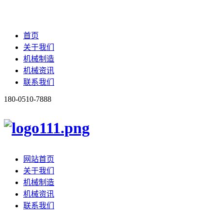
首页
关于我们
机械制造
机械资讯
联系我们
180-0510-7888
网站首页
关于我们
机械制造
机械资讯
联系我们