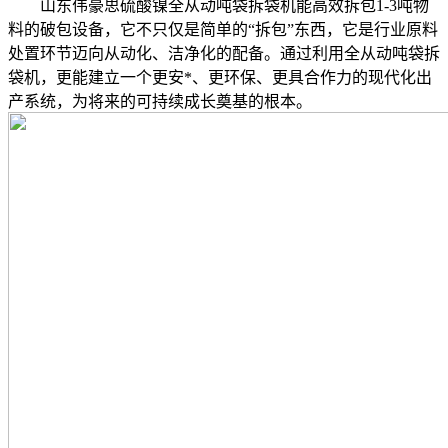
山东伟豪思硫酸镍全从动吨袋拆袋机能高效拆包1-3吨物
料的破包设备，它不只仅是简单的“拆包”东西，它是行业原料
处置环节迈向从动化、洁净化的配备。通过利用全从动吨袋拆
袋机，更能建立一个更安*、更环保、更具合作力的现代化出
产系统，为将来的可持续成长奠基的根本。