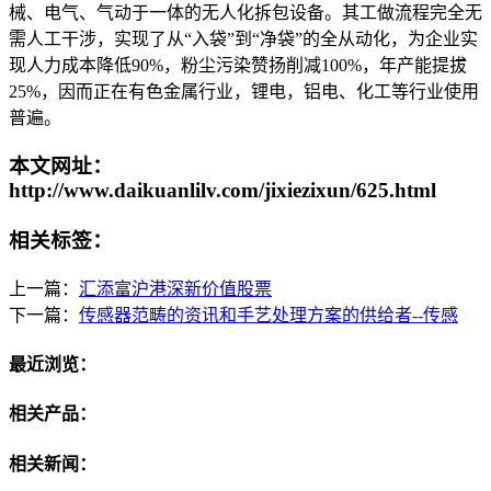
械、电气、气动于一体的无人化拆包设备。其工做流程完全无
需人工干涉，实现了从“入袋”到“净袋”的全从动化，为企业实
现人力成本降低90%，粉尘污染赞扬削减100%，年产能提拔
25%，因而正在有色金属行业，锂电，铝电、化工等行业使用
普遍。
本文网址：
http://www.daikuanlilv.com/jixiezixun/625.html
相关标签：
上一篇：
汇添富沪港深新价值股票
下一篇：
传感器范畴的资讯和手艺处理方案的供给者--传感
最近浏览：
相关产品：
相关新闻：