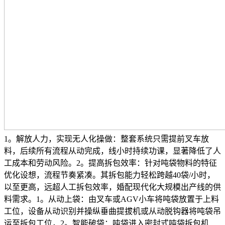
1。解放人力，实现无人化操做：整套系统只需提前叉车放
料，后续所有流程从动完成，线小时持续功课，显著降低了人
工成本和劳动风险。2。提高拆包效率：针对吨袋物料的特征
优化设想，流程节奏紧凑。其拆包能力轻松跨越40袋/小时，
以至更高，远超人工拆包效率，婚配现代化大规模出产线的供
料需求。1。从动上袋：由叉车或AGV小车将吨袋放置于上料
工位，设备从动识别并操纵垂曲提拔机或从动脱钩器将吨袋吊
运至拆包工位，2。智能破袋：吨袋进入密封式吨袋拆包机