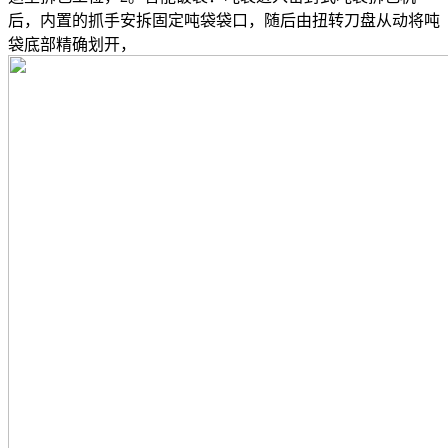
后，内置的抓手安拆固定吨袋袋口，随后由扭转刀盘从动将吨
袋底部精确划开，