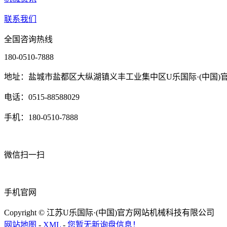
联系我们
全国咨询热线
180-0510-7888
地址：盐城市盐都区大纵湖镇义丰工业集中区U乐国际·(中国)
电话：0515-88588029
手机：180-0510-7888
微信扫一扫
手机官网
Copyright © 江苏U乐国际·(中国)官方网站机械科技有限公司
网站地图
-
XML
-
您暂无新询盘信息！