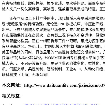
在夹持精度低、顺应性差、换型繁琐、屡次等问题。面临多品
械人夹爪**凭仗高精度、高响应、强兼容取易集成的特征，
正在**从动上下料**使用中，现代机械人夹爪采用伺服驱动
现“无缝跟尾”的持续功课。无论是CNC数控机床、冲压出产
出产。正在**机械人结尾搬运**场景中，夹爪的模块化设想
向布局确保其正在高频次、高负载工况下持久不变运转，轻松
系统智能化程度。正在**细密拆卸工件**范畴，集成力控手
良品率高达99。7%以上。共同机械人力控算法取AI进修功
美国际品牌的同时，具备显著的**高性价比取短交期劣势**
快落地”的从动化转型径。WOMMER沃姆专注机械人结尾手
械人夹爪，不只是设备升级，更是企业迈向数字化、柔性化、智
爪、伺服夹爪、柔性制制、智能制制、工业4。0、从动化升级
联科科技（上海）无限公司！
本文网址：http://www.daikuanlilv.com/jixiezixun/637
相关标签：