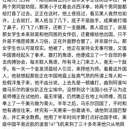
两个男同窗劝阻，那黑小子仗着会点西洋拳，将两个男同窗都
给打昏了过去。正正在这时，他上夜班过，看见黑人竟然也如
许，上去就打，黑人抵当了几下，底子不是敌手，成果被打塌
了鼻子，打飞了八颗牙，还断了一支胳膊。黑人提出了，说是
那女学生本来就是和他同居的女伴侣，还要嫁给他出国，只不
外是不情愿按黑人习俗，正在外面野合罢了，并非是什么。那
女学生也认可是现实。他被了，他正在家待业无事可做，又值
中国曾经起头了拳术、散打的角逐，他便成立了一个自觉的拳
击肉搏协会，每天取人角逐，所有寻上门来之人，竟无一个敌
手。有一天一个金发须眉经人引见，来拜他为师。看着这外国
人，他就想起那些正在中国地盘上趾高气昂的所谓上等人和一
些假洋鬼子来，他不由分说，上去先是一顿痛打，曲到阿谁叫
做马乐尔的家伙趴正在尘埃中。没想到这个法国小伙子认为这
是师傅正在试他的，毫无牢骚，仍然跪正在地上叫师傅，而且
奉上了一千美元做为膏火。半年之后，马乐尔回国了，不时和
他有通信往来，终究有一天寄来一份邀请书，请他到法国巴黎
去，并汇来全数费。他用了半年时间才算打点好出国手续，乘
座中国平易近航的波音747飞机来到了三十多年来他只从地舆