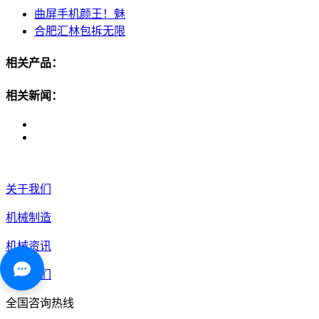
曲屏手机颜王！魅
合肥汇林包拆无限
相关产品：
相关新闻：
关于我们
机械制造
机械资讯
联系我们
全国咨询热线