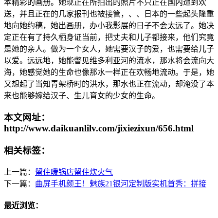
本文网址：
http://www.daikuanlilv.com/jixiezixun/656.html
相关标签：
上一篇：
留住暖锅店留住炊火气
下一篇：
曲屏手机颜王！魅族21银河定制版实机首秀：拼接
最近浏览：