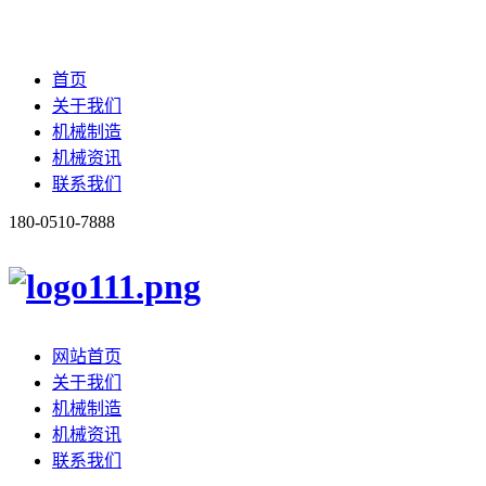
首页
关于我们
机械制造
机械资讯
联系我们
180-0510-7888
网站首页
关于我们
机械制造
机械资讯
联系我们