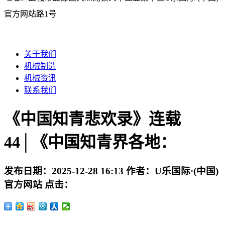
官方网站路1号
关于我们
机械制造
机械资讯
联系我们
《中国知青悲欢录》连载
44│《中国知青界各地：
发布日期：
2025-12-28 16:13
作者：
U乐国际·(中国)
官方网站
点击：