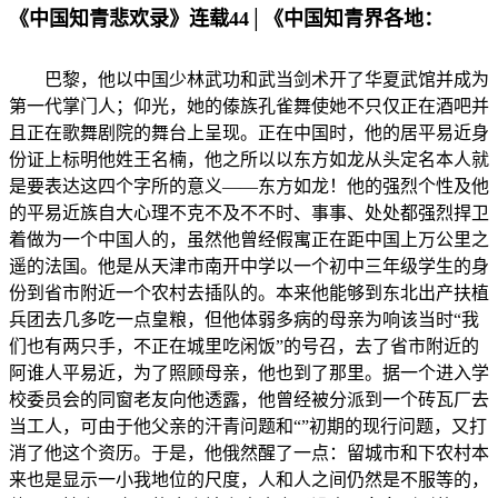
《中国知青悲欢录》连载44│《中国知青界各地：
巴黎，他以中国少林武功和武当剑术开了华夏武馆并成为
第一代掌门人；仰光，她的傣族孔雀舞使她不只仅正在酒吧并
且正在歌舞剧院的舞台上呈现。正在中国时，他的居平易近身
份证上标明他姓王名楠，他之所以以东方如龙从头定名本人就
是要表达这四个字所的意义——东方如龙！他的强烈个性及他
的平易近族自大心理不克不及不不时、事事、处处都强烈捍卫
着做为一个中国人的，虽然他曾经假寓正在距中国上万公里之
遥的法国。他是从天津市南开中学以一个初中三年级学生的身
份到省市附近一个农村去插队的。本来他能够到东北出产扶植
兵团去几多吃一点皇粮，但他体弱多病的母亲为响该当时“我
们也有两只手，不正在城里吃闲饭”的号召，去了省市附近的
阿谁人平易近，为了照顾母亲，他也到了那里。据一个进入学
校委员会的同窗老友向他透露，他曾经被分派到一个砖瓦厂去
当工人，可由于他父亲的汗青问题和“”初期的现行问题，又打
消了他这个资历。于是，他俄然醒了一点：留城市和下农村本
来也是显示一小我地位的尺度，人和人之间仍然是不服等的，