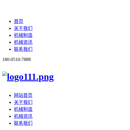
首页
关于我们
机械制造
机械资讯
联系我们
180-0510-7888
网站首页
关于我们
机械制造
机械资讯
联系我们