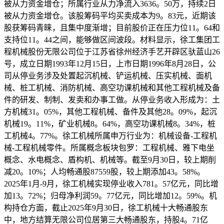
被从力资金增仓；所属行业从力净流入3636。50万，持续2日
被从力资金增仓。该股筹码平均买卖成本为9。83元，近期该
股获筹码青睐，且集中度渐增；目前股价正在压力位11。64和
支持位11。44之间，能够做区间波段。材料显示，徐工集团工
程机械股份无限公司位于江苏省徐州经济手艺开辟区驮蓝山26
号，成立日期1993年12月15日，上市日期1996年8月28日，公
司从停业务涉及处置起沉机械、铲运机械、压实机械、面机
械、桩工机械、消防机械、高空功课机械和其他工程机械及备
件的研发、制制、发卖和办事工做。从停业务收入形成为：土
方机械31。05%，其他工程机械、备件及其他28。09%，起沉
机械19。11%，矿业机械8。64%，高空功课机械8。34%，桩
工机械4。77%。徐工机械所属申万行业为：机械设备-工程机
械-工程机械零件。所属概念板块包罗：工程机械、雅下电坐
概念、水电概念、盾构机、机械等。截至9月30日，较上期削
减20。10%；人均畅通股87559股，较上期添加43。58%。
2025年1月-9月，徐工机械实现停业收入781。57亿元，同比增
加13。72%；归母净利润59。77亿元，同比增加12。59%。机
构持仓方面，截止2025年9月30日，徐工机械十大畅通股东
中，地方结算无限公司位居第三大畅通股东，持股4。71亿