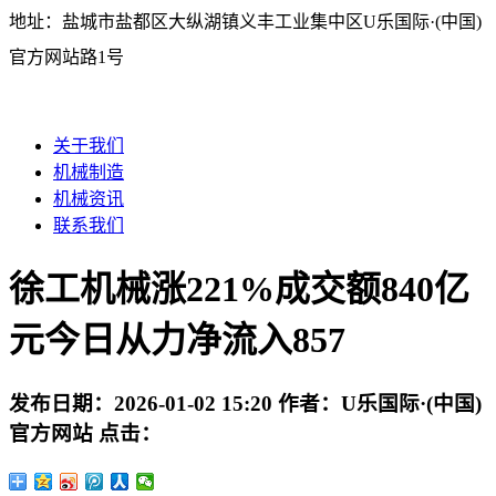
地址：盐城市盐都区大纵湖镇义丰工业集中区U乐国际·(中国)
官方网站路1号
关于我们
机械制造
机械资讯
联系我们
徐工机械涨221%成交额840亿
元今日从力净流入857
发布日期：
2026-01-02 15:20
作者：
U乐国际·(中国)
官方网站
点击：