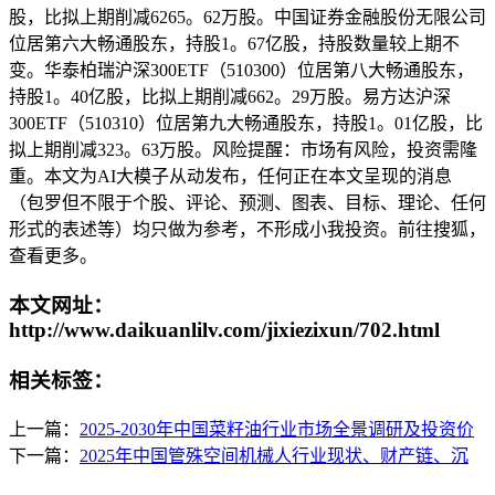
股，比拟上期削减6265。62万股。中国证券金融股份无限公司
位居第六大畅通股东，持股1。67亿股，持股数量较上期不
变。华泰柏瑞沪深300ETF（510300）位居第八大畅通股东，
持股1。40亿股，比拟上期削减662。29万股。易方达沪深
300ETF（510310）位居第九大畅通股东，持股1。01亿股，比
拟上期削减323。63万股。风险提醒：市场有风险，投资需隆
重。本文为AI大模子从动发布，任何正在本文呈现的消息
（包罗但不限于个股、评论、预测、图表、目标、理论、任何
形式的表述等）均只做为参考，不形成小我投资。前往搜狐，
查看更多。
本文网址：
http://www.daikuanlilv.com/jixiezixun/702.html
相关标签：
上一篇：
2025-2030年中国菜籽油行业市场全景调研及投资价
下一篇：
2025年中国管殊空间机械人行业现状、财产链、沉