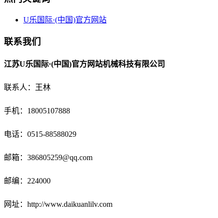
U乐国际·(中国)官方网站
联系我们
江苏U乐国际·(中国)官方网站机械科技有限公司
联系人：王林
手机：18005107888
电话：
0515-88588029
邮箱：
386805259@qq.com
邮编：224000
网址：http://www.daikuanlilv.com