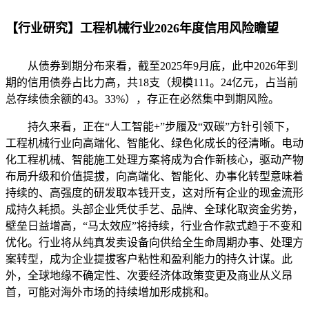
【行业研究】工程机械行业2026年度信用风险瞻望
从债券到期分布来看，截至2025年9月底，此中2026年到
期的信用债券占比力高，共18支（规模111。24亿元，占当前
总存续债余额的43。33%），存正在必然集中到期风险。
持久来看，正在“人工智能+”步履及“双碳”方针引领下，
工程机械行业向高端化、智能化、绿色化成长的径清晰。电动
化工程机械、智能施工处理方案将成为合作新核心，驱动产物
布局升级和价值提拔，向高端化、智能化、办事化转型意味着
持续的、高强度的研发取本钱开支，这对所有企业的现金流形
成持久耗损。头部企业凭仗手艺、品牌、全球化取资金劣势，
壁垒日益增高，“马太效应”将持续，行业合作款式趋于不变和
优化。行业将从纯真发卖设备向供给全生命周期办事、处理方
案转型，成为企业提拔客户粘性和盈利能力的持久计谋。此
外，全球地缘不确定性、次要经济体政策变更及商业从义昂
首，可能对海外市场的持续增加形成挑和。