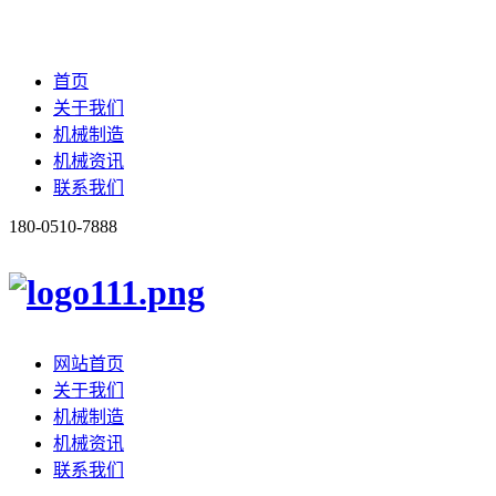
首页
关于我们
机械制造
机械资讯
联系我们
180-0510-7888
网站首页
关于我们
机械制造
机械资讯
联系我们