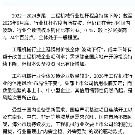
2022－2024岁尾，工程机械行业杠杆程度持续下降；截至
2025年9月底，行业杠杆程度有所提拔，但仍正在合理区间内
波动，行业全数债权本钱化比率为42。01%，较上岁尾提高
2。24个百分点，全体处于一般程度。
工程机械行业上逛钢材价钱全体“波动下行”，成本下降有
帮于改善工程机械企业毛利率；需求端全国房地产开辟投资持
续下降，但根本设备投资同比有所增加。
工程机械行业全体发债企业数量较少，2026年工程机械行
业的信用风险“布局性不变”。头部上市公司信用根底安定；而
数量浩繁的非上市、中小型企业，其信用懦弱性仍然凸起，是
风险次要所正在。
受益于国内设备更新需求、国度严沉基建项目连续开工以
及东南亚、中东、非洲等地域基建需求兴旺，国内市场不竭回
暖，海外市场持续发力，工程机械行业次要上市公司盈利能力
提拔，行业呈现出“内需企稳、外需强劲”的双轮驱动款式。