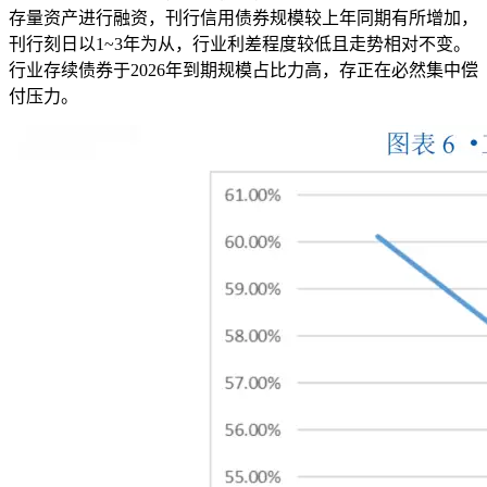
存量资产进行融资，刊行信用债券规模较上年同期有所增加，
刊行刻日以1~3年为从，行业利差程度较低且走势相对不变。
行业存续债券于2026年到期规模占比力高，存正在必然集中偿
付压力。