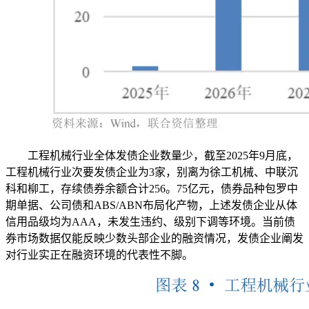
工程机械行业全体发债企业数量少，截至2025年9月底，
工程机械行业次要发债企业为3家，别离为徐工机械、中联沉
科和柳工，存续债券余额合计256。75亿元，债券品种包罗中
期单据、公司债和ABS/ABN布局化产物，上述发债企业从体
信用品级均为AAA，未发生违约、级别下调等环境。当前债
券市场数据仅能反映少数头部企业的融资情况，发债企业阐发
对行业实正在融资环境的代表性不脚。