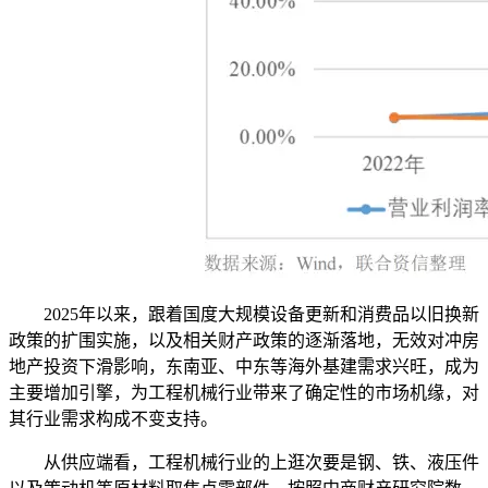
2025年以来，跟着国度大规模设备更新和消费品以旧换新
政策的扩围实施，以及相关财产政策的逐渐落地，无效对冲房
地产投资下滑影响，东南亚、中东等海外基建需求兴旺，成为
主要增加引擎，为工程机械行业带来了确定性的市场机缘，对
其行业需求构成不变支持。
从供应端看，工程机械行业的上逛次要是钢、铁、液压件