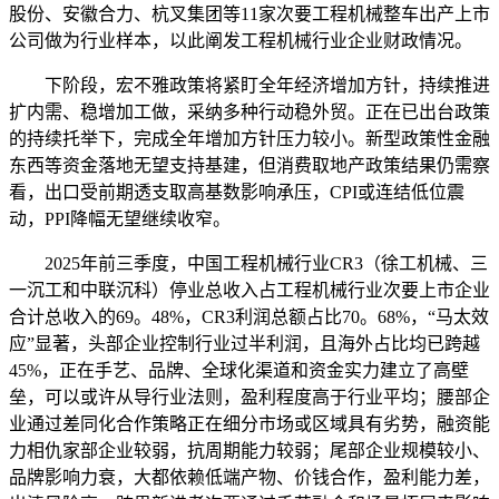
股份、安徽合力、杭叉集团等11家次要工程机械整车出产上市
公司做为行业样本，以此阐发工程机械行业企业财政情况。
下阶段，宏不雅政策将紧盯全年经济增加方针，持续推进
扩内需、稳增加工做，采纳多种行动稳外贸。正在已出台政策
的持续托举下，完成全年增加方针压力较小。新型政策性金融
东西等资金落地无望支持基建，但消费取地产政策结果仍需察
看，出口受前期透支取高基数影响承压，CPI或连结低位震
动，PPI降幅无望继续收窄。
2025年前三季度，中国工程机械行业CR3（徐工机械、三
一沉工和中联沉科）停业总收入占工程机械行业次要上市企业
合计总收入的69。48%，CR3利润总额占比70。68%，“马太效
应”显著，头部企业控制行业过半利润，且海外占比均已跨越
45%，正在手艺、品牌、全球化渠道和资金实力建立了高壁
垒，可以或许从导行业法则，盈利程度高于行业平均；腰部企
业通过差同化合作策略正在细分市场或区域具有劣势，融资能
力相仇家部企业较弱，抗周期能力较弱；尾部企业规模较小、
品牌影响力衰，大都依赖低端产物、价钱合作，盈利能力差，