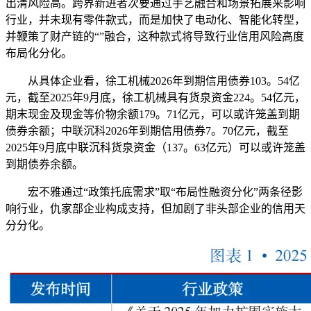
出清风险高。跨界新进者次要通过手艺融合和场景拓展来影响
行业，并未现有零件款式，而是加快了电动化、智能化转型，
并鞭策了财产链的“”融合，这种款式将导致行业信用风险高度
布局化分化。
从具体企业看，徐工机械2026年到期信用债券103。54亿
元，截至2025年9月底，徐工机械具有货泉资金224。54亿元，
期末现金及现金等价物余额179。71亿元，可以或许笼盖到期
债券余额；中联沉科2026年到期信用债券7。70亿元，截至
2025年9月底中联沉科货泉资金（137。63亿元）可以或许笼盖
到期债券余额。
宏不雅通过“政策托底需求”取“布局性融资分化”两条径影
响行业，仇家部企业构成支持，但加剧了非头部企业的信用天
分分化。