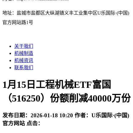
地址：盐城市盐都区大纵湖镇义丰工业集中区U乐国际·(中国)
官方网站路1号
关于我们
机械制造
机械资讯
联系我们
1月15日工程机械ETF富国
（516250）份额削减40000万份
发布日期：
2026-01-18 10:20
作者：
U乐国际·(中国)
官方网站
点击：