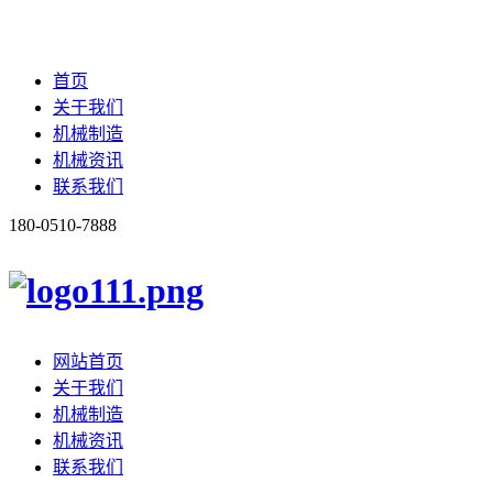
首页
关于我们
机械制造
机械资讯
联系我们
180-0510-7888
网站首页
关于我们
机械制造
机械资讯
联系我们