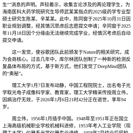
生“”消息的声明。声较着示，收集言论涉及的两论理学生，为
海南医科大药学院研究生导师武某某指点的2025级药学专业型
硕士研究生陈某、辛某某。此中，陈同窗于2025年10月31日因
职业规划调整，经其慎沉思虑后志愿提交申请；辛同窗于2025
年11月18日因个分缘由无法继续完成学业，经慎沉考虑后自动
提交申请。
这一发觉，使谷歌团队此前颁发于Nature的相关研究，成
为会商核心。过去几年中，库尔林团队创制了一种新的检测反
复晶体布局的方式，基于新方式，他们发觉了DeepMind团队
的“奥秘”。
理工大学1月7日发布动静，中国工程院院士，出名电子光
学取光电子成像科学家、教育家，理工大学精采传授周立伟，
因病治疗无效，于2026年1月6日21时42分正在逝世，享年94
岁。
周立伟，1956年1月插手中国。1948年至1951年正在国立
上海高级机械职业学校机械科进修，1953年考入工业学院（现
理工大学）仪器系光学仪器专业进修，1958年7月结业后留校