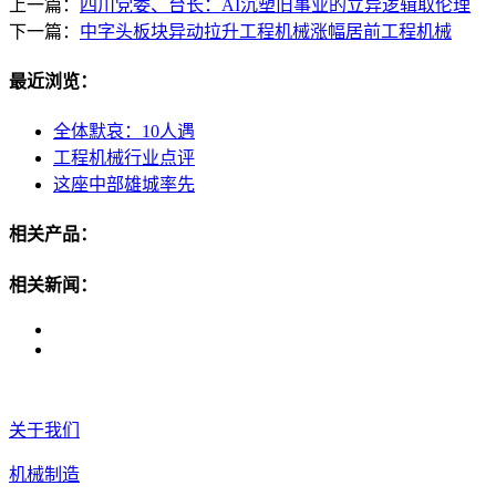
上一篇：
四川党委、台长：AI沉塑旧事业的立异逻辑取伦理
下一篇：
中字头板块异动拉升工程机械涨幅居前工程机械
最近浏览：
全体默哀：10人遇
工程机械行业点评
这座中部雄城率先
相关产品：
相关新闻：
关于我们
机械制造