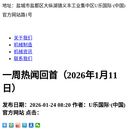
地址：盐城市盐都区大纵湖镇义丰工业集中区U乐国际·(中国)
官方网站路1号
关于我们
机械制造
机械资讯
联系我们
一周热闻回首（2026年1月11
日）
发布日期：
2026-01-24 08:20
作者：
U乐国际·(中国)
官方网站
点击：