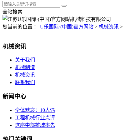
全站搜索
您当前的位置 ：
U乐国际·(中国)官方网站
>
机械资讯
>
机械资讯
关于我们
机械制造
机械资讯
联系我们
新闻中心
全体默哀：10人遇
工程机械行业点评
这座中部雄城率先
热门关键词