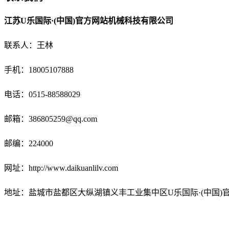
江苏U乐国际·(中国)官方网站机械科技有限公司
联系人：王林
手机：18005107888
电话：
0515-88588029
邮箱：
386805259@qq.com
邮编：224000
网址：http://www.daikuanlilv.com
地址：盐城市盐都区大纵湖镇义丰工业集中区U乐国际·(中国)