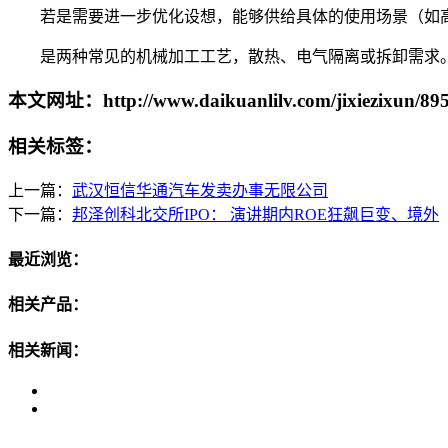
若是需要进一步优化设想，能够供给具体的使用场景（如高
是两种常见的机械加工工艺，散热、电气隔离或拆卸需求。
本文网址：http://www.daikuanlilv.com/jixiezixun/895
相关标签：
上一篇：
武汉恒信华通汽车发卖办事无限公司
下一篇：
邦泽创科北交所IPO： 演讲期内ROE狂飙巨变、境外
最近浏览：
相关产品：
相关新闻：