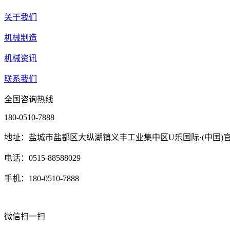
关于我们
机械制造
机械资讯
联系我们
全国咨询热线
180-0510-7888
地址：盐城市盐都区大纵湖镇义丰工业集中区U乐国际·(中国)
电话：0515-88588029
手机：180-0510-7888
微信扫一扫