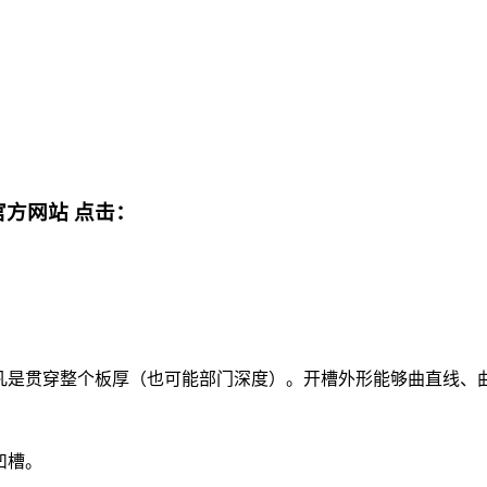
)官方网站
点击：
是贯穿整个板厚（也可能部门深度）。开槽外形能够曲直线、
凹槽。