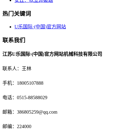
安丘：以立异破题
热门关键词
U乐国际·(中国)官方网站
联系我们
江苏U乐国际·(中国)官方网站机械科技有限公司
联系人：王林
手机：18005107888
电话：
0515-88588029
邮箱：
386805259@qq.com
邮编：224000