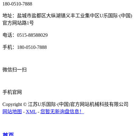
180-0510-7888
地址：盐城市盐都区大纵湖镇义丰工业集中区U乐国际·(中国)
官方网站路1号
电话：0515-88588029
手机：180-0510-7888
微信扫一扫
手机官网
Copyright © 江苏U乐国际·(中国)官方网站机械科技有限公司
网站地图
-
XML
-
您暂无新询盘信息！
首页