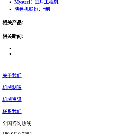
Mysteel：11月工程机
陕建机股份：“制
相关产品：
相关新闻：
关于我们
机械制造
机械资讯
联系我们
全国咨询热线
180-0510-7888