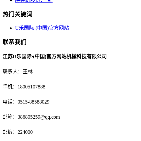
陕建机股份：“制
热门关键词
U乐国际·(中国)官方网站
联系我们
江苏U乐国际·(中国)官方网站机械科技有限公司
联系人：王林
手机：18005107888
电话：
0515-88588029
邮箱：
386805259@qq.com
邮编：224000