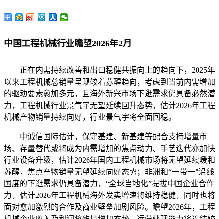
中国工程机械行业瞻望2026年2月
正在内需持续改善和出口稳健共振向上的趋向下，2025年
以来工程机械总销量呈现较着苏醒趋向，考虑到当前内需增加
的驱动要素愈加多元，且海外新兴市场下逛需求仍具备必然潜
力，工程机械行业景气宇无望延续回升态势，估计2026年工程
机械产物销量持续向好，行业景气宇将全面回稳。
中诚信国际估计，保守基建、新基建等配合支持增量市
场、存量替代或将成为内需增加的焦点动力、手艺迭代亦加快
行业设备升级，估计2026年国内工程机械市场将无望延续暖和
苏醒，焦点产物销量无望延续向好态势；非洲和“一带一”沿线
国度的下逛需求仍具备潜力，“全球当地化”提拔中国企业合作
力，估计2026年工程机械海外发卖增速将维持稳健，同时也将
面对愈加激烈的合作及商业壁垒加剧风险。瞻望2026年，工程
机械企业收入及利润将维持增加态势，运营获现能力将连结较