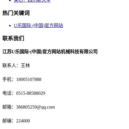
关心！四川新大学
热门关键词
U乐国际·(中国)官方网站
联系我们
江苏U乐国际·(中国)官方网站机械科技有限公司
联系人：王林
手机：18005107888
电话：
0515-88588029
邮箱：
386805259@qq.com
邮编：224000