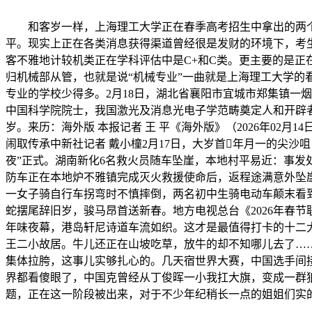
和客岁一样，上海理工大学正在春季高考招生中拿出的两个
平。现实上正在各类消息获得渠道曾经很是发财的环境下，考
客不雅地计较机类正在学科评估中是C+和C类。更主要的是
归机械部从管，也就是说“机械专业”一曲就是上海理工大学
专业的学校少得多。2月18日，湖北省襄阳市宜城市郑集镇一烟
中国科学院院士，我国激光及消息光电子学范畴奠定人和开辟者之
岁。来历：海外版 本报记者 王 平《海外版》（2026年02月
闹取传承中新社记者 戴小橦2月17日，大岁首年月一的尖
夜”正式。湖南新化6名救火员随车坠崖，本地村平易近：事发
防车正在本地炉不雅镇完成灭火救援使命后，返程途满意外坠崖
一女子骑自行车拐弯时不慎摔倒，两名初中生骑电动车颠末看到
蛇摆尾辞旧岁，骏马昂首送新春。地方电视总台《2026年春
年味夜幕，港岛轩尼诗道车流如织。这才是最值得打卡的十二大古
王二小故居。牛儿还正在山坡吃草，放牛的却不知哪儿去了……每
集体拉胯，这事儿实够扎心的。几天宿世界大赛，中国选手间接
界都看傻眼了，中国克曾经从丁俊晖一小我扛大旗，变成一群
题，正在这一阶段被出来，对于不少年纪稍长一点的姐姐们实