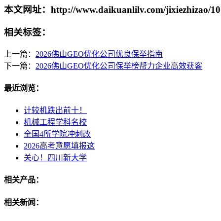
本文网址：http://www.daikuanlilv.com/jixiezhizao/10
相关标签：
上一篇：
2026佛山GEO优化公司优良保举指南
下一篇：
2026佛山GEO优化公司保举榜帮力企业高效获客
最近浏览：
计较机跌出前十！
机械工程学科名校
全国4所学院冲刺改
2026高考意愿填报这
关心！四川新大学
相关产品：
相关新闻：