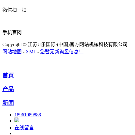
微信扫一扫
手机官网
Copyright © 江苏U乐国际·(中国)官方网站机械科技有限公司
网站地图
-
XML
-
您暂无新询盘信息！
首页
产品
新闻
18961989888
在线留言