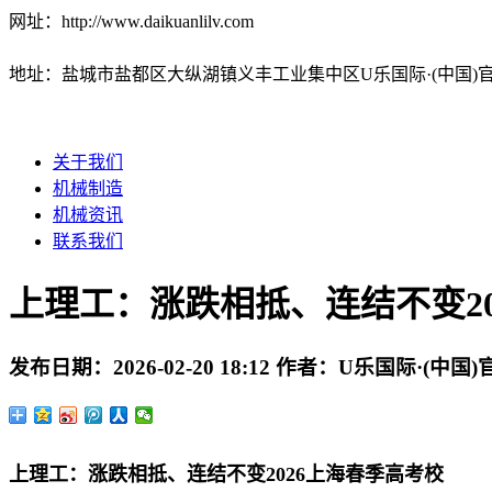
网址：http://www.daikuanlilv.com
地址：盐城市盐都区大纵湖镇义丰工业集中区U乐国际·(中国)
关于我们
机械制造
机械资讯
联系我们
上理工：涨跌相抵、连结不变20
发布日期：
2026-02-20 18:12
作者：
U乐国际·(中国
上理工：涨跌相抵、连结不变2026上海春季高考校