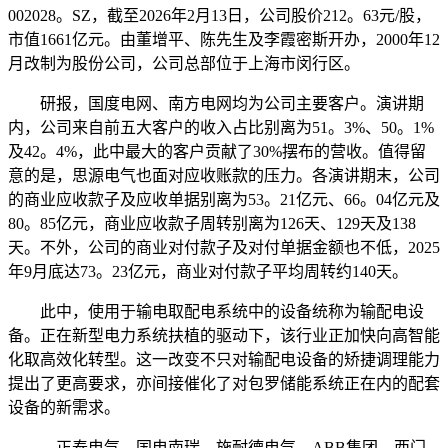
002028。SZ，截至2026年2月13日，公司股价212。63元/股，
市值1661亿元。由董增平、陈先生及李霞密斯开办，2000年12
月改制为股份公司，公司总部位于上海市闵行区。
研报，国度电网、南方电网均为公司主要客户。演讲期
内，公司来自前五大客户的收入占比别离为51。3%、50。1%
及42。4%，此中最大的客户贡献了30%摆布的营收。值得留
意的是，思源电气也面对应收账款的压力。各演讲期末，公司
的商业应收款子及应收单据别离为53。21亿元、66。04亿元及
80。85亿元，商业应收款子周转别离为126天、129天及138
天。不外，公司的商业对付款子及对付单据金额也不低，2025
年9月底达73。23亿元，商业对付款子平均周转约140天。
此中，使用于输电取配电系统中的设备统称为输配电设
备。正在新型电力系统扶植的驱动下，该行业正加快向高智能
化取高效化转型。这一改变不只对输配电设备的矫捷调理能力
提出了更高要求，亦间接催化了对包罗储能系统正在内的配套
设备的新需求。
、正泰电气、国电南瑞、施耐德电气、ABB集团、西门