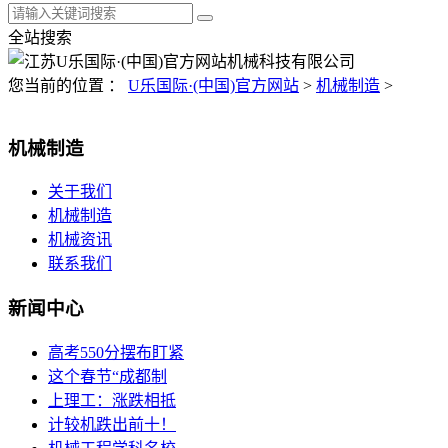
全站搜索
您当前的位置 ：
U乐国际·(中国)官方网站
>
机械制造
>
机械制造
关于我们
机械制造
机械资讯
联系我们
新闻中心
高考550分摆布盯紧
这个春节“成都制
上理工：涨跌相抵
计较机跌出前十！