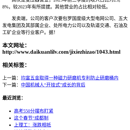
8%，较2023年有所提拔。其他营业的占比相对较低。
发卖端，公司的客户次要包罗国度级大型电网公司、五大
发电集团及其部属企业、处所电力公司以及轨道交通、石油及
工矿企业等行业客户。据！
本文网址：
http://www.daikuanlilv.com/jixiezhizao/1043.html
相关标签：
上一篇：
均富五金取得一种磁力研磨机专利防止研磨桶内
下一篇：
中国机械人“开挂式”成长的背后
最近浏览：
高考550分摆布盯紧
这个春节“成都制
上理工：涨跌相抵