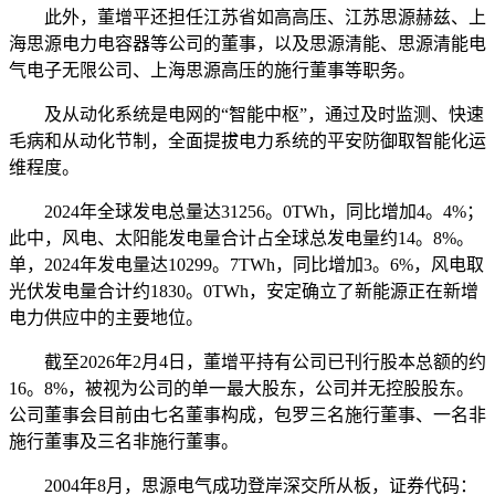
此外，董增平还担任江苏省如高高压、江苏思源赫兹、上
海思源电力电容器等公司的董事，以及思源清能、思源清能电
气电子无限公司、上海思源高压的施行董事等职务。
及从动化系统是电网的“智能中枢”，通过及时监测、快速
毛病和从动化节制，全面提拔电力系统的平安防御取智能化运
维程度。
2024年全球发电总量达31256。0TWh，同比增加4。4%；
此中，风电、太阳能发电量合计占全球总发电量约14。8%。
单，2024年发电量达10299。7TWh，同比增加3。6%，风电取
光伏发电量合计约1830。0TWh，安定确立了新能源正在新增
电力供应中的主要地位。
截至2026年2月4日，董增平持有公司已刊行股本总额的约
16。8%，被视为公司的单一最大股东，公司并无控股股东。
公司董事会目前由七名董事构成，包罗三名施行董事、一名非
施行董事及三名非施行董事。
2004年8月，思源电气成功登岸深交所从板，证券代码：