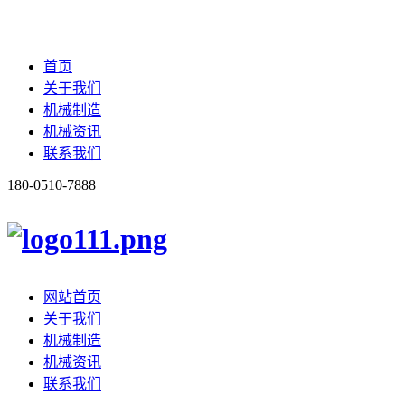
首页
关于我们
机械制造
机械资讯
联系我们
180-0510-7888
网站首页
关于我们
机械制造
机械资讯
联系我们