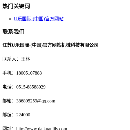
热门关键词
U乐国际·(中国)官方网站
联系我们
江苏U乐国际·(中国)官方网站机械科技有限公司
联系人：王林
手机：18005107888
电话：
0515-88588029
邮箱：
386805259@qq.com
邮编：224000
网址：http://www.daikuanlilv.com