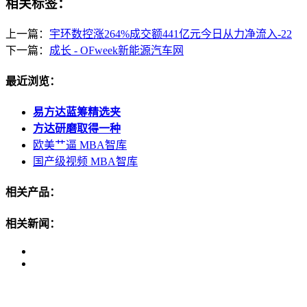
相关标签：
上一篇：
宇环数控涨264%成交额441亿元今日从力净流入-22
下一篇：
成长 - OFweek新能源汽车网
最近浏览：
易方达蓝筹精选夹
方达研磨取得一种
欧美艹逼 MBA智库
国产级视频 MBA智库
相关产品：
相关新闻：