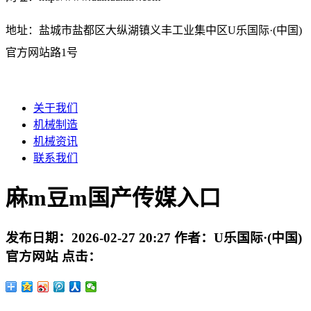
地址：盐城市盐都区大纵湖镇义丰工业集中区U乐国际·(中国)
官方网站路1号
关于我们
机械制造
机械资讯
联系我们
麻m豆m国产传媒入口
发布日期：
2026-02-27 20:27
作者：
U乐国际·(中国)
官方网站
点击：