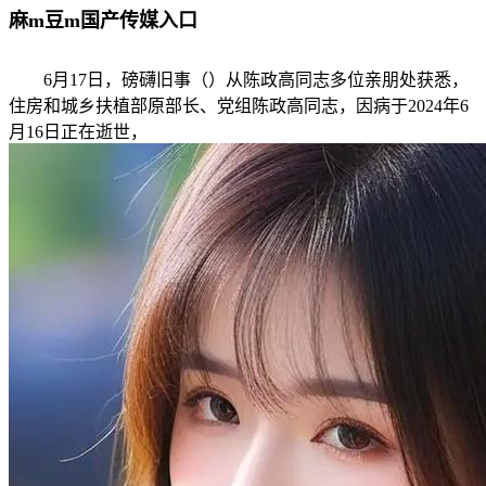
麻m豆m国产传媒入口
6月17日，磅礴旧事（）从陈政高同志多位亲朋处获悉，
住房和城乡扶植部原部长、党组陈政高同志，因病于2024年6
月16日正在逝世，