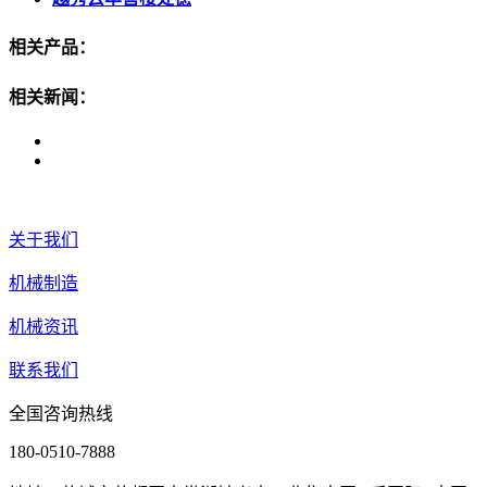
相关产品：
相关新闻：
关于我们
机械制造
机械资讯
联系我们
全国咨询热线
180-0510-7888