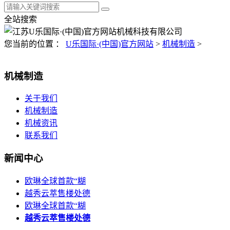
全站搜索
您当前的位置 ：
U乐国际·(中国)官方网站
>
机械制造
>
机械制造
关于我们
机械制造
机械资讯
联系我们
新闻中心
欧琳全球首款“糊
越秀云萃售楼处德
欧琳全球首款“糊
越秀云萃售楼处德