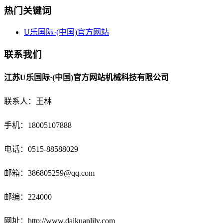
热门关键词
U乐国际·(中国)官方网站
联系我们
江苏U乐国际·(中国)官方网站机械科技有限公司
联系人：王林
手机：18005107888
电话：
0515-88588029
邮箱：
386805259@qq.com
邮编：224000
网址：http://www.daikuanlilv.com