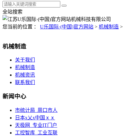
全站搜索
您当前的位置 ：
U乐国际·(中国)官方网站
>
机械制造
>
机械制造
关于我们
机械制造
机械资讯
联系我们
新闻中心
市统计局_周口市人
日本x乂x中国ⅹⅹ
天极网_专业IT门户
工控智库_工业互联