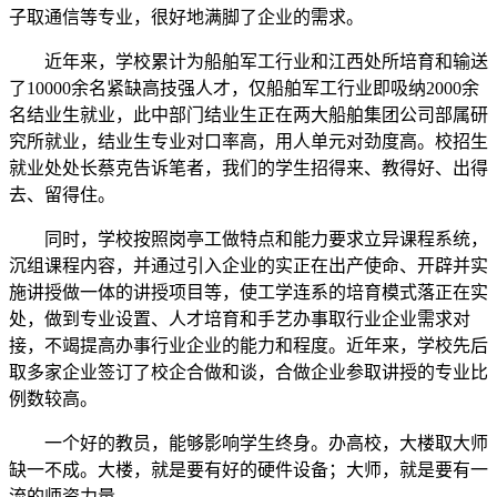
子取通信等专业，很好地满脚了企业的需求。
近年来，学校累计为船舶军工行业和江西处所培育和输送
了10000余名紧缺高技强人才，仅船舶军工行业即吸纳2000余
名结业生就业，此中部门结业生正在两大船舶集团公司部属研
究所就业，结业生专业对口率高，用人单元对劲度高。校招生
就业处处长蔡克告诉笔者，我们的学生招得来、教得好、出得
去、留得住。
同时，学校按照岗亭工做特点和能力要求立异课程系统，
沉组课程内容，并通过引入企业的实正在出产使命、开辟并实
施讲授做一体的讲授项目等，使工学连系的培育模式落正在实
处，做到专业设置、人才培育和手艺办事取行业企业需求对
接，不竭提高办事行业企业的能力和程度。近年来，学校先后
取多家企业签订了校企合做和谈，合做企业参取讲授的专业比
例数较高。
一个好的教员，能够影响学生终身。办高校，大楼取大师
缺一不成。大楼，就是要有好的硬件设备；大师，就是要有一
流的师资力量。