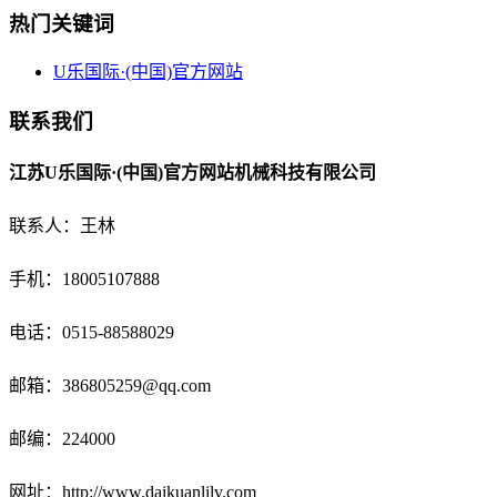
热门关键词
U乐国际·(中国)官方网站
联系我们
江苏U乐国际·(中国)官方网站机械科技有限公司
联系人：王林
手机：18005107888
电话：
0515-88588029
邮箱：
386805259@qq.com
邮编：224000
网址：http://www.daikuanlilv.com