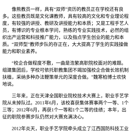
像熊教员一样，具有“双师”资历的教员正在学校还有良
多。这些教员既是文化课教师，具有较高的文化和专业理论程
度，有较强的讲授、教研及讲授能力和本质；又是工程手艺人
员，有博识的专业根本学问，熟练的专业实践技术，必然的组
织出产运营和科技推广能力，以及指点学生创业的能力和本
质。“双师型”教师步队的存正在，大大提高了学生的实践操做
能力和职业素养。
“校企合做程度不敷，一曲是浩繁高职院校面对的难题。
组建集团后，学校可依托职教集团不竭加强校企合做长效机制
扶植，采纳多种办法鞭策单元的深度合做。”魏寒柏博士欢快
地说。
三年来，正在天津全国职业院校技术大赛上，职业手艺学
院从未掉队过。2011年6月，该校喜获集体赛事两个一等、1个
三等；2012年6月，再获1个一等和1个二等的佳绩；本年，出
征的职院参赛步队仍然对大赛充满决心。
2012年炎天，职业手艺学院牵头成立了江西国防科技工业