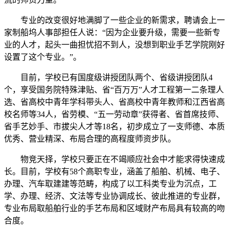
专业的改变很好地满脚了一些企业的新需求，聘请会上一
家制船坞人事部担任人说：“因为企业要升级，需要一些新专
业的人才，起头一曲担忧招不到人，没想到职业手艺学院刚好
设置了这个专业。”。
目前，学校已有国度级讲授团队两个、省级讲授团队4
个，享受国务院特殊津贴、省“百万万”人才工程第一二条理人
选、省高校中青年学科带头人、省高校中青年教师和江西省高
校名师等34人，省劳模、“五一劳动章”获得者、省首席技师、
省手艺妙手、市拔尖人才等18名，初步成立了一支师德、本质
优秀、营业精深、布局合理的高程度师资步队。
物竞天择，学校只要正在不竭顺应社会中才能求得快速成
长。目前，学校有58个高职专业，涵盖了船舶、机械、电子、
办理、汽车取建建等范畴，构成了以工科类专业为沉点，工
学、办理、经济、文法等专业协调成长、彼此推进的专业群，
专业布局取船舶行业的手艺布局和区域财产布局具有较高的吻
合度。