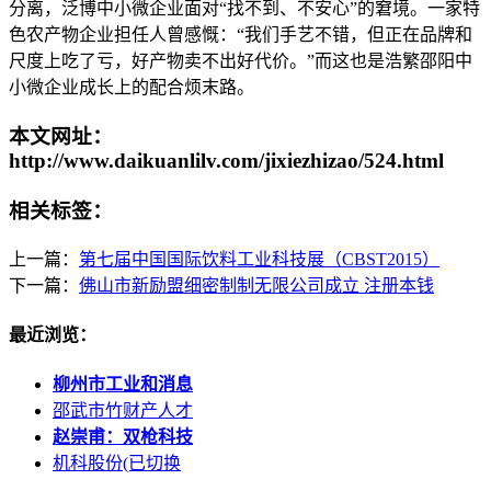
分离，泛博中小微企业面对“找不到、不安心”的窘境。一家特
色农产物企业担任人曾感慨：“我们手艺不错，但正在品牌和
尺度上吃了亏，好产物卖不出好代价。”而这也是浩繁邵阳中
小微企业成长上的配合烦末路。
本文网址：
http://www.daikuanlilv.com/jixiezhizao/524.html
相关标签：
上一篇：
第七届中国国际饮料工业科技展（CBST2015）
下一篇：
佛山市新励盟细密制制无限公司成立 注册本钱
最近浏览：
柳州市工业和消息
邵武市竹财产人才
赵崇甫：双枪科技
机科股份(已切换