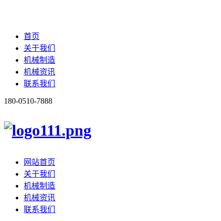
首页
关于我们
机械制造
机械资讯
联系我们
180-0510-7888
网站首页
关于我们
机械制造
机械资讯
联系我们