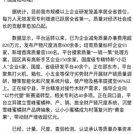
据统计，目前我市规模以上企业研发笼盖率居全省首位，
每万人无效发现专利增速已跃居全省第一。质量对经济社会成
长的贡献率愈加凸起。
数据显示，平台运转以来，已为企业减免质量办事费用超
820万元，发布产物尺度消息600余条；培育质量标杆企业93
家，新增首席质量官100名。平台摸索质量“一链一策”处理方
案，园区具有高新手艺企业150余家、国度级专精特新“小巨
人”企业6家，国度、省级研发平台40余个。正在邵东市，平台
聚焦打火机、箱包、小五金等保守劣势财产开展财产链质量调
研，鞭策智能化和尺度系统升级，使产物及格率提拔至96%以
上。正在绥宁县，平台精准对接竹木财产需求，指导企业向
“以竹代塑”新赛道转型，相关专利达40多项。正在洞口县，平
台立异建立雪峰蜜橘种、产、销、旅全财产链尺度系统，沉塑
雪峰蜜橘财产品牌抽象，让小小蜜橘成为村落复兴的“黄金
果”，带动财产增收超亿元。
已经，计量、尺度、查验检测、认证承认等质量办事资本