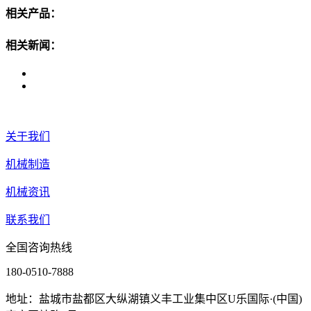
相关产品：
相关新闻：
关于我们
机械制造
机械资讯
联系我们
全国咨询热线
180-0510-7888
地址：盐城市盐都区大纵湖镇义丰工业集中区U乐国际·(中国)