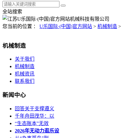
全站搜索
您当前的位置 ：
U乐国际·(中国)官方网站
>
机械制造
>
机械制造
关于我们
机械制造
机械资讯
联系我们
新闻中心
回答关于支撑遵义
千年舟田茂华：以
“生态账本”无效
2026年无动力逛乐设