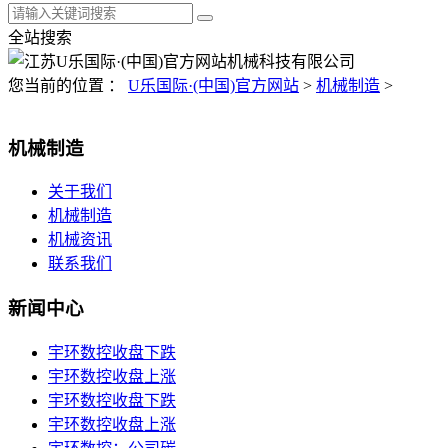
全站搜索
您当前的位置 ：
U乐国际·(中国)官方网站
>
机械制造
>
机械制造
关于我们
机械制造
机械资讯
联系我们
新闻中心
宇环数控收盘下跌
宇环数控收盘上涨
宇环数控收盘下跌
宇环数控收盘上涨