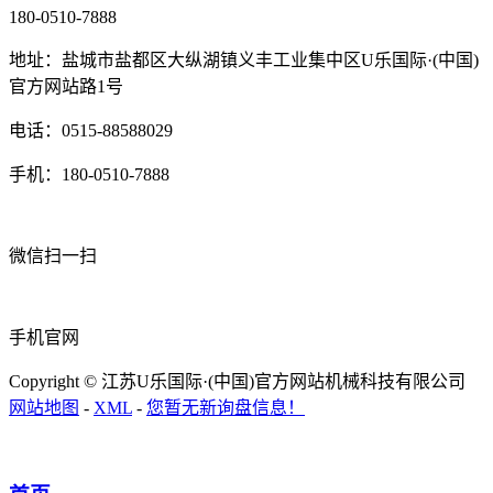
180-0510-7888
地址：盐城市盐都区大纵湖镇义丰工业集中区U乐国际·(中国)
官方网站路1号
电话：0515-88588029
手机：180-0510-7888
微信扫一扫
手机官网
Copyright © 江苏U乐国际·(中国)官方网站机械科技有限公司
网站地图
-
XML
-
您暂无新询盘信息！