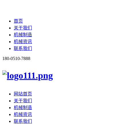
首页
关于我们
机械制造
机械资讯
联系我们
180-0510-7888
网站首页
关于我们
机械制造
机械资讯
联系我们