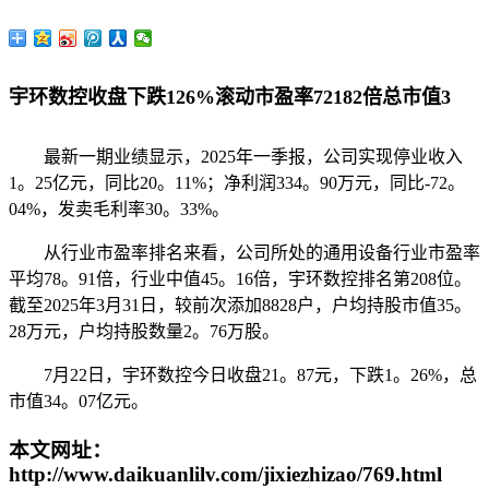
宇环数控收盘下跌126%滚动市盈率72182倍总市值3
最新一期业绩显示，2025年一季报，公司实现停业收入
1。25亿元，同比20。11%；净利润334。90万元，同比-72。
04%，发卖毛利率30。33%。
从行业市盈率排名来看，公司所处的通用设备行业市盈率
平均78。91倍，行业中值45。16倍，宇环数控排名第208位。
截至2025年3月31日，较前次添加8828户，户均持股市值35。
28万元，户均持股数量2。76万股。
7月22日，宇环数控今日收盘21。87元，下跌1。26%，总
市值34。07亿元。
本文网址：
http://www.daikuanlilv.com/jixiezhizao/769.html