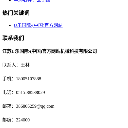
宇环数控：公司碳
热门关键词
U乐国际·(中国)官方网站
联系我们
江苏U乐国际·(中国)官方网站机械科技有限公司
联系人：王林
手机：18005107888
电话：
0515-88588029
邮箱：
386805259@qq.com
邮编：224000