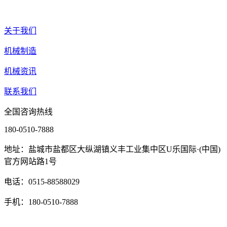
关于我们
机械制造
机械资讯
联系我们
全国咨询热线
180-0510-7888
地址：盐城市盐都区大纵湖镇义丰工业集中区U乐国际·(中国)
官方网站路1号
电话：0515-88588029
手机：180-0510-7888