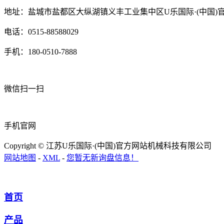
地址：盐城市盐都区大纵湖镇义丰工业集中区U乐国际·(中国)
电话：0515-88588029
手机：180-0510-7888
微信扫一扫
手机官网
Copyright © 江苏U乐国际·(中国)官方网站机械科技有限公司
网站地图
-
XML
-
您暂无新询盘信息！
首页
产品