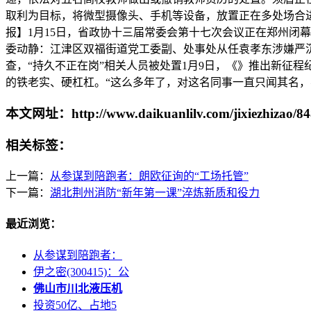
取利为目标，将微型摄像头、手机等设备，放置正在多处场合进
报】1月15日，省政协十三届常委会第十七次会议正在郑州闭
委动静：江津区双福街道党工委副、处事处从任袁孝东涉嫌严
查，“持久不正在岗”相关人员被处置1月9日，《》推出新征
的铁老实、硬杠杠。“这么多年了，对这名同事一直只闻其名
本文网址：http://www.daikuanlilv.com/jixiezhizao/84
相关标签：
上一篇：
从参谋到陪跑者：朗欧征询的“工场托管”
下一篇：
湖北荆州消防“新年第一课”淬炼新质和役力
最近浏览：
从参谋到陪跑者：
伊之密(300415)：公
佛山市川北液压机
投资50亿、占地5