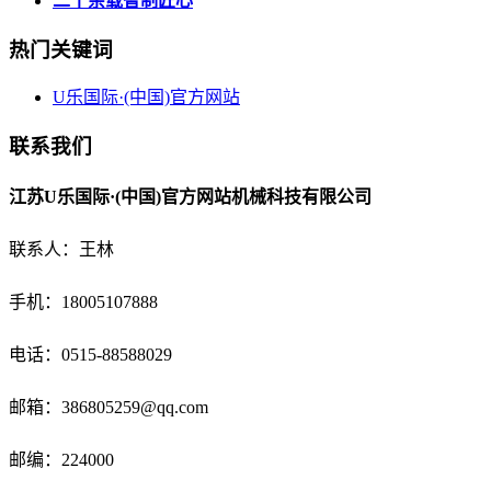
二十余载智制匠心
热门关键词
U乐国际·(中国)官方网站
联系我们
江苏U乐国际·(中国)官方网站机械科技有限公司
联系人：王林
手机：18005107888
电话：
0515-88588029
邮箱：
386805259@qq.com
邮编：224000