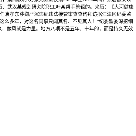
学历、武汉某规划研究院职工叶某帮手剪辑的。来历：【大河健康
从任袁孝东涉嫌严沉违纪违法接管审查查询拜访据江津区纪委监
这么多年，对这名同事只闻其名、不见其人！”纪委监委深挖细
抽象，做风就是力量。地方八项不是五年、十年的，而是持久无效