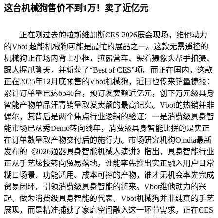
这台机械狗售价不到1万！卖了近亿元
正在刚过去的拉斯维加斯CES 2026展会现场，维他动力
的Vbot 超能机械狗可能是最忙的展品之一。这款无需遥控的
机械狗正在场内背上小框，拉露营车、架着摄像头帮手拍摄、
跟人握爪聊天，并斩获了“Best of CES”项。而正在国内，这款
正在2025年12月底预售的Vbot机械狗，近日也传来销量捷报：
累计订单量已达6540台，预订发卖额近亿元，创下万元级具身
智能产物单品汗青销量取发卖额的最高记实。Vbot的热销并非
偶尔，其背后是两个焦点行业逻辑的验证：一是消费级具身智
能市场已从秀Demo转向线年，消费级具身智能比拼的是实正
在订单数量取产物交付后的施行力。市场研究机构Omdia最新
发布的《2026通器具身智能机械人演讲》指出，具身智能行业
正从手艺炫技转向贸易落地。谁能率先推出实正融入用户日常
糊口场景、功能适用、成本可控的产物，谁才无机会率先完成
贸易闭环，引领消费级具身智能的将来。Vbot维他动力的兴
起，做为消费级具身智能的代表，Vbot机械狗并非纯真的手艺
展现，而是精准捕获了家庭空间融入这一环节需求。正在CES