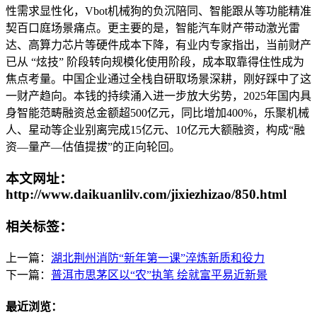
性需求显性化，Vbot机械狗的负沉陪同、智能跟从等功能精准
契百口庭场景痛点。更主要的是，智能汽车财产带动激光雷
达、高算力芯片等硬件成本下降，有业内专家指出，当前财产
已从 “炫技” 阶段转向规模化使用阶段，成本取靠得住性成为
焦点考量。中国企业通过全栈自研取场景深耕，刚好踩中了这
一财产趋向。本钱的持续涌入进一步放大劣势，2025年国内具
身智能范畴融资总金额超500亿元，同比增加400%，乐聚机械
人、星动等企业别离完成15亿元、10亿元大额融资，构成“融
资—量产—估值提拔”的正向轮回。
本文网址：
http://www.daikuanlilv.com/jixiezhizao/850.html
相关标签：
上一篇：
湖北荆州消防“新年第一课”淬炼新质和役力
下一篇：
普洱市思茅区以“农”执笔 绘就富平易近新景
最近浏览：