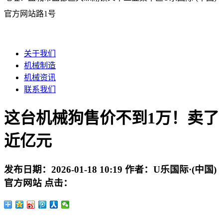
官方网站路1号
关于我们
机械制造
机械资讯
联系我们
这台机械狗售价不到1万！卖了
近亿元
发布日期：
2026-01-18 10:19
作者：
U乐国际·(中国)
官方网站
点击：