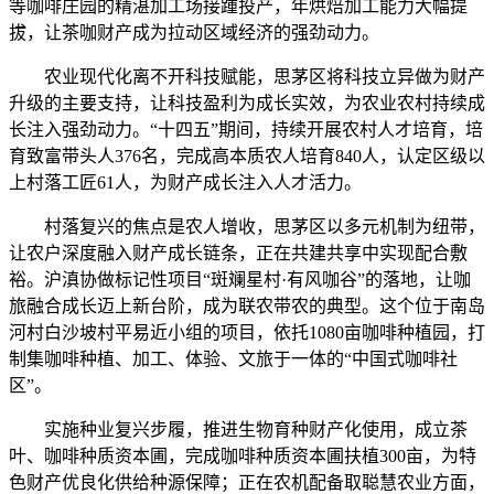
等咖啡庄园的精湛加工场接踵投产，年烘焙加工能力大幅提
拔，让茶咖财产成为拉动区域经济的强劲动力。
农业现代化离不开科技赋能，思茅区将科技立异做为财产
升级的主要支持，让科技盈利为成长实效，为农业农村持续成
长注入强劲动力。“十四五”期间，持续开展农村人才培育，培
育致富带头人376名，完成高本质农人培育840人，认定区级以
上村落工匠61人，为财产成长注入人才活力。
村落复兴的焦点是农人增收，思茅区以多元机制为纽带，
让农户深度融入财产成长链条，正在共建共享中实现配合敷
裕。沪滇协做标记性项目“斑斓星村·有风咖谷”的落地，让咖
旅融合成长迈上新台阶，成为联农带农的典型。这个位于南岛
河村白沙坡村平易近小组的项目，依托1080亩咖啡种植园，打
制集咖啡种植、加工、体验、文旅于一体的“中国式咖啡社
区”。
实施种业复兴步履，推进生物育种财产化使用，成立茶
叶、咖啡种质资本圃，完成咖啡种质资本圃扶植300亩，为特
色财产优良化供给种源保障；正在农机配备取聪慧农业方面，