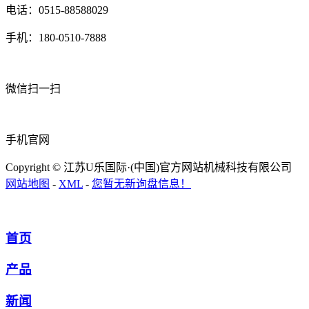
电话：0515-88588029
手机：180-0510-7888
微信扫一扫
手机官网
Copyright © 江苏U乐国际·(中国)官方网站机械科技有限公司
网站地图
-
XML
-
您暂无新询盘信息！
首页
产品
新闻