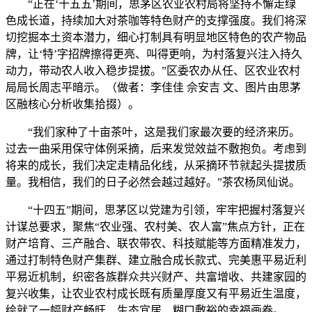
“正在‘十五五’期间，思茅区农业农村局将坚持不懈走绿
色成长道，持续加大对茶咖等特色财产的支撑强度。我们将深
切挖掘本土资本潜力，细心打制具有明显地区特色的农产物品
牌，让‘特’字招牌擦得更亮、叫得更响，为村落复兴注入持久
动力，带动农人收入稳步提拔。”区委农办从任、区农业农村
局局长周志平暗示。（做者：李佳佳 佘安吉 文、图片由思茅
区融核心分析收集拾掇）。
“我们家种了十亩茶叶，这是我们家最次要的经济来历。
过去一曲采用保守体例采摘，后来发觉效益不敷抱负。考虑到
将来的成长，我们决定走精品化线，从采摘环节就起头提拔质
量。我相信，我们的日子必然会越过越好。”茶农杨凤仙说。
“十四五”期间，思茅区以党建为引领，牢牢把握村落复兴
计谋总要求，聚焦“农业强、农村美、农人富”焦点方针，正在
财产培育、三产融合、联农带农、科技赋能等方面精准发力，
通过打制特色财产集群、建立融合成长款式、完美惠平易近利
平易近机制，织密各族群众共兴财产、共富增收、共建家园的
复兴收集，让农业农村成长既有质量厚度又有平易近生温度，
绘就了一幅财产畅旺、生态宜居、糊口敷裕的幸福画卷。