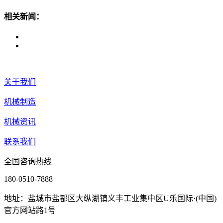
相关新闻：
关于我们
机械制造
机械资讯
联系我们
全国咨询热线
180-0510-7888
地址：盐城市盐都区大纵湖镇义丰工业集中区U乐国际·(中国)
官方网站路1号