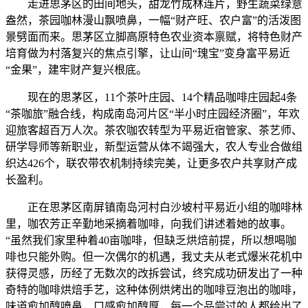
走进思茅区的田间地头，甜龙竹成林连片，野生蔬菜绿意
盎然，茶园咖林漫山飘喷鼻，一幅“财产旺、农户富”的活泼图
景劈面而来。思茅区立脚高原特色农业资本禀赋，将特色财产
培育做为村落复兴的焦点引擎，让山间“瑰宝”变身富平易近
“金果”，建牢财产复兴根底。
现在的思茅区，11个茶叶庄园、14个精品咖啡庄园起4条
“茶咖旅”融合线，构成南岛河片区“半小时庄园经济圈”，年欢
迎旅客超百万人次。茶农咖农转型为平易近宿管家、茶艺师、
研学导师等新职业，新型运营从体不竭强大，农人专业合做组
织达426个，联农带农机制持续完美，让更多农户共享财产成
长盈利。
正在思茅区南屏镇南岛河村白沙坡村平易近小组的咖啡林
里，咖农芳正辛勤地采摘着咖啡，向我们讲述着她的故事。
“虽然我们家里种着40亩咖啡，但缺乏烘焙前提，所以想喝咖
啡也只能外购。但一次偶尔的机遇，我丈夫从老式爆米花机中
获得灵感，历经了无数次的改拆尝试，终究成功研发出了一种
奇特的咖啡烘焙手艺，这种体例烘烤出的咖啡豆泡出的咖啡，
味道愈加醇喷鼻，口感愈加醇厚，每一个品尝过的人都给出了