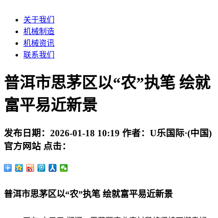
关于我们
机械制造
机械资讯
联系我们
普洱市思茅区以“农”执笔 绘就
富平易近新景
发布日期：
2026-01-18 10:19
作者：
U乐国际·(中国)
官方网站
点击：
普洱市思茅区以“农”执笔 绘就富平易近新景