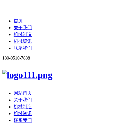
首页
关于我们
机械制造
机械资讯
联系我们
180-0510-7888
网站首页
关于我们
机械制造
机械资讯
联系我们